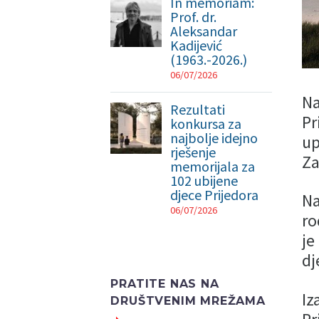
In memoriam:
Prof. dr.
Aleksandar
Kadijević
(1963.-2026.)
06/07/2026
Na
Rezultati
Pr
konkursa za
najbolje idejno
up
rješenje
Za
memorijala za
102 ubijene
djece Prijedora
Na
06/07/2026
ro
je
dj
PRATITE NAS NA
Iz
DRUŠTVENIM MREŽAMA