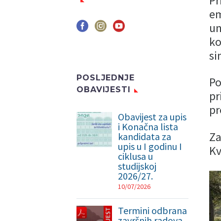
Pr
em
un
ko
si
POSLJEDNJE
Po
OBAVIJESTI
pr
pr
Obavijest za upis
i Konačna lista
Za
kandidata za
upis u I godinu I
Kv
ciklusa u
studijskoj
2026/27.
10/07/2026
Termini odbrana
završnih radova,