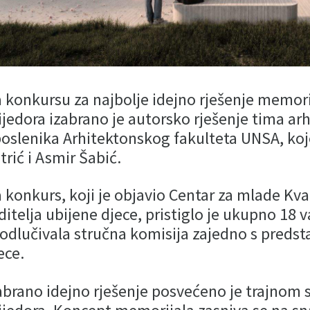
 konkursu za najbolje idejno rješenje memori
ijedora izabrano je autorsko rješenje tima arh
oslenika Arhitektonskog fakulteta UNSA, koj
trić i Asmir Šabić.
 konkurs, koji je objavio Centar za mlade Kvar
ditelja ubijene djece, pristiglo je ukupno 18 
 odlučivala stručna komisija zajedno s predst
ece.
abrano idejno rješenje posvećeno je trajnom 