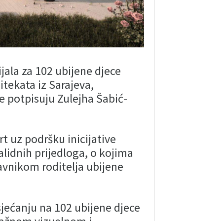
jala za 102 ubijene djece
itekata iz Sarajeva,
e potpisuju Zulejha Šabić-
t uz podršku inicijative
validnih prijedloga, o kojima
avnikom roditelja ubijene
sjećanju na 102 ubijene djece