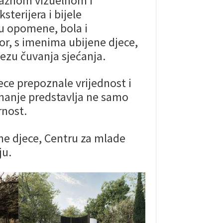
nažnom vizuelnom i
terijera i bijele
nu opomene, bola i
tor, s imenima ubijene djece,
vezu čuvanja sjećanja.
ece prepoznale vrijednost i
znanje predstavlja ne samo
rnost.
ene djece, Centru za mlade
ju.