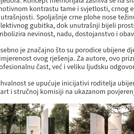
ijedora. Koncept memorijala zasniva se na s
otivnom kontrastu tame i svjetlosti, crnog eks
utrašnjosti. Spoljašnje crne plohe nose teži
lektivnog gubitka, dok unutrašnji bijeli pros
mbolizira nevinost, nadu, dostojanstvo i oba
sebno je značajno što su porodice ubijene dj
imjerenost ovog rješenja. Za autore, ovo pri
ofesionalnu čast, već i veliku ljudsku odgovo
hvalnost se upućuje inicijativi roditelja ubij
art i stručnoj komisiji na ukazanom povjeren