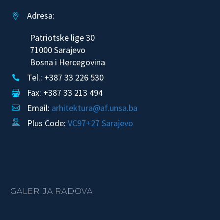
Adresa:


Patriotske lige 30
71000 Sarajevo
Bosna i Hercegovina
Tel.: +387 33 226 530


Fax: +387 33 213 494


Email:
arhitektura@af.unsa.ba


Plus Code:
VC97+27 Sarajevo


GALERIJA RADOVA