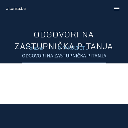
ODGOVORI NA
ZASTUPNIČKA PITANJA
Polazna
O FAKULTETU
ODGOVORI NA ZASTUPNIČKA PITANJA
ENGLISH