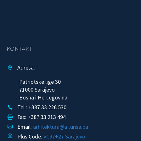
KONTAKT
Adresa:


Patriotske lige 30
71000 Sarajevo
Bosna i Hercegovina
Tel.: +387 33 226 530


Fax: +387 33 213 494


Email:
arhitektura@af.unsa.ba


Plus Code:
VC97+27 Sarajevo

