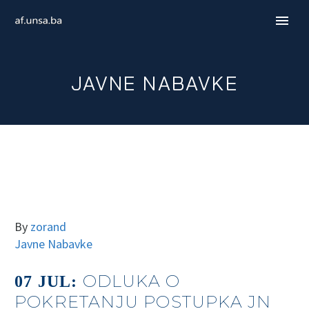
JAVNE NABAVKE
By
zorand
Javne Nabavke
ENGLISH
ODLUKA O
07 JUL:
POKRETANJU POSTUPKA JN