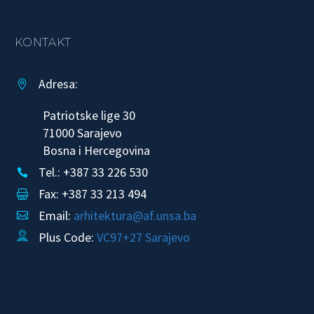
KONTAKT
Adresa:


Patriotske lige 30
71000 Sarajevo
Bosna i Hercegovina
Tel.: +387 33 226 530


Fax: +387 33 213 494


Email:
arhitektura@af.unsa.ba


Plus Code:
VC97+27 Sarajevo

