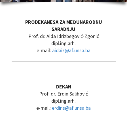
PRODEKANESA ZA MEĐUNARODNU
SARADNJU
Prof. dr. Aida Idrizbegović-Zgonić
dipl.ing.arh.
e-mail:
aidaiz@af.unsa.ba
DEKAN
Prof. dr. Erdin Salihović
dipl.ing.arh.
e-mail:
erdins@af.unsa.ba