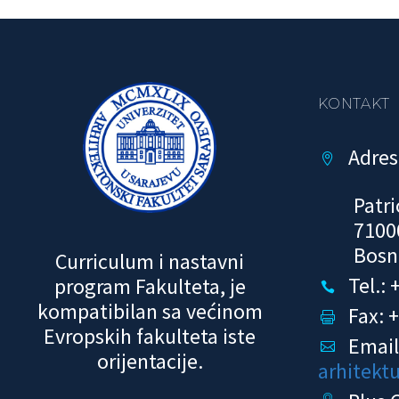
KONTAKT
Adres


Patri
7100
Bosn
Curriculum i nastavni
Tel.:
program Fakulteta, je


kompatibilan sa većinom
Fax: 


Evropskih fakulteta iste
Email


orijentacije.
arhitekt