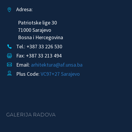
Adresa:


Patriotske lige 30
71000 Sarajevo
Bosna i Hercegovina
Tel.: +387 33 226 530


Fax: +387 33 213 494


Email:
arhitektura@af.unsa.ba


Plus Code:
VC97+27 Sarajevo


GALERIJA RADOVA