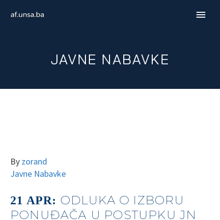
JAVNE NABAVKE
By
zorand
Javne Nabavke
ENGLISH
ODLUKA O IZBORU
21 APR:
PONUĐAČA U POSTUPKU JN