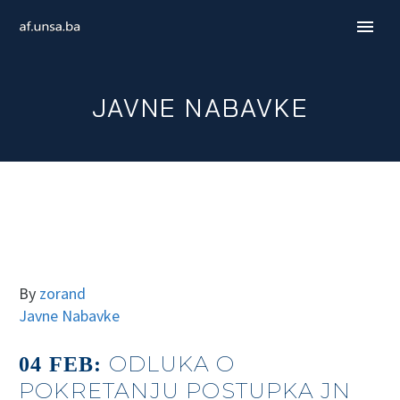
JAVNE NABAVKE
By
zorand
Javne Nabavke
ENGLISH
ODLUKA O
04 FEB:
POKRETANJU POSTUPKA JN