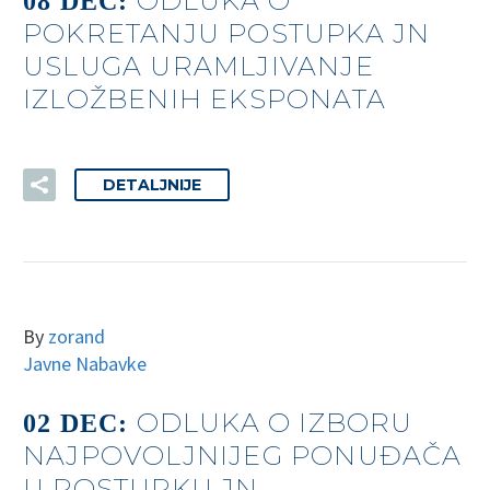
ODLUKA O
08 DEC:
POKRETANJU POSTUPKA JN
USLUGA URAMLJIVANJE
IZLOŽBENIH EKSPONATA
DETALJNIJE
By
zorand
Javne Nabavke
ODLUKA O IZBORU
02 DEC:
NAJPOVOLJNIJEG PONUĐAČA
U POSTUPKU JN