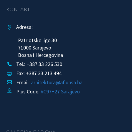
KONTAKT
Adresa:


Patriotske lige 30
71000 Sarajevo
Bosna i Hercegovina
Tel.: +387 33 226 530


Fax: +387 33 213 494


Email:
arhitektura@af.unsa.ba


Plus Code:
VC97+27 Sarajevo

