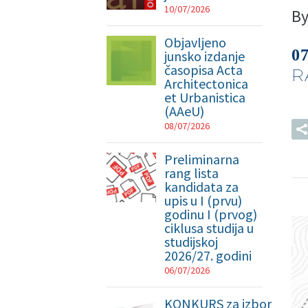
10/07/2026
B
Objavljeno
0
junsko izdanje
časopisa Acta
R
Architectonica
et Urbanistica
(AAeU)
08/07/2026
Preliminarna
rang lista
kandidata za
upis u I (prvu)
godinu I (prvog)
ciklusa studija u
studijskoj
2026/27. godini
06/07/2026
KONKURS za izbor