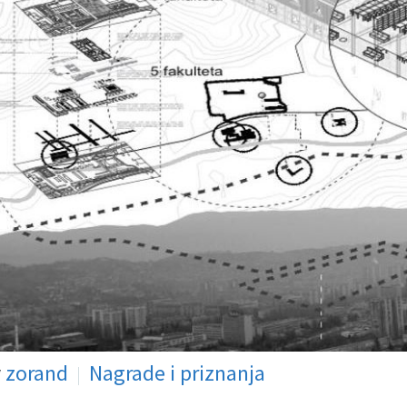
y
zorand
Nagrade i priznanja