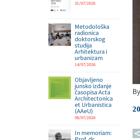
31/07/2026
Metodološka
radionica
doktorskog
studija
Arhitektura i
urbanizam
14/07/2026
Objavljeno
junsko izdanje
B
časopisa Acta
Architectonica
et Urbanistica
2
(AAeU)
08/07/2026
In memoriam:
Prof. dr.