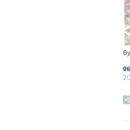
B
0
2