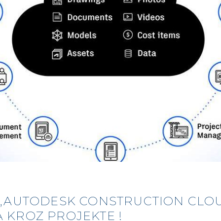
„AUTODESK CONSTRUCTION CLOU
 KROZ PROJEKTE !