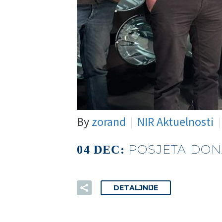
By
zorand
NIR Aktuelnosti
POSJETA DON
04 DEC:
DETALJNIJE