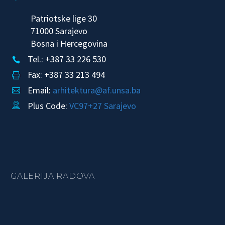
Patriotske lige 30
71000 Sarajevo
Bosna i Hercegovina
Tel.: +387 33 226 530


Fax: +387 33 213 494


Email:
arhitektura@af.unsa.ba


Plus Code:
VC97+27 Sarajevo


GALERIJA RADOVA