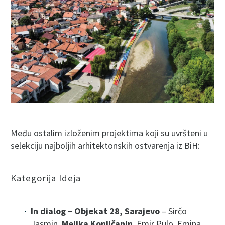
Među ostalim izloženim projektima koji su uvršteni u
selekciju najboljih arhitektonskih ostvarenja iz BiH:
Kategorija Ideja
In dialog – Objekat 28,
Sarajevo
– Sirčo
Jasmin,
Melika Konjičanin
, Emir Pulo, Emina