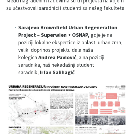
Među nagrađenim radovima su tri projekta na kojem
su učestvovali saradnici i studenti sa našeg fakulteta:
Sarajevo Brownfield Urban Regeneration
Project – Superwien + OSNAP,
gdje je na
poziciji lokalne ekspertice iz oblasti urbanizma,
veliki doprinos projektu dala naša
kolegica
Andrea Pavlović
, a na poziciji
saradnika, naš nekadašnji student i
saradnik,
Irfan Salihagić