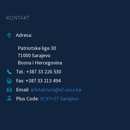
KONTAKT
Adresa:


Patriotske lige 30
71000 Sarajevo
Bosna i Hercegovina
Tel.: +387 33 226 530


Fax: +387 33 213 494


Email:
arhitektura@af.unsa.ba


Plus Code:
VC97+27 Sarajevo

