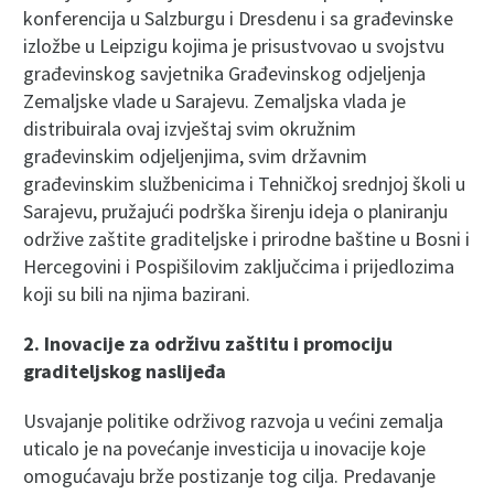
konferencija u Salzburgu i Dresdenu i sa građevinske
izložbe u Leipzigu kojima je prisustvovao u svojstvu
građevinskog savjetnika Građevinskog odjeljenja
Zemaljske vlade u Sarajevu. Zemaljska vlada je
distribuirala ovaj izvještaj svim okružnim
građevinskim odjeljenjima, svim državnim
građevinskim službenicima i Tehničkoj srednjoj školi u
Sarajevu, pružajući podrška širenju ideja o planiranju
održive zaštite graditeljske i prirodne baštine u Bosni i
Hercegovini i Pospišilovim zaključcima i prijedlozima
koji su bili na njima bazirani.
2. Inovacije za odr
ž
ivu za
š
titu i promociju
graditeljskog naslije
đ
a
Usvajanje politike održivog razvoja u većini zemalja
uticalo je na povećanje investicija u inovacije koje
omogućavaju brže postizanje tog cilja. Predavanje