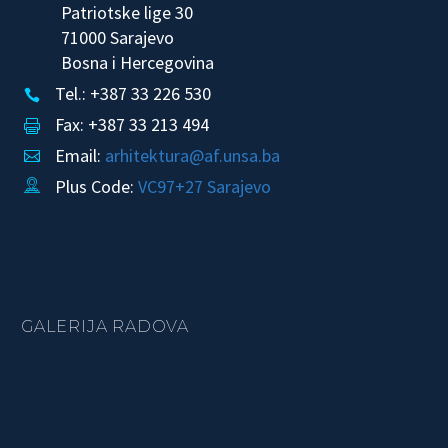
Patriotske lige 30
71000 Sarajevo
Bosna i Hercegovina
Tel.: +387 33 226 530


Fax: +387 33 213 494


Email:
arhitektura@af.unsa.ba


Plus Code:
VC97+27 Sarajevo


GALERIJA RADOVA