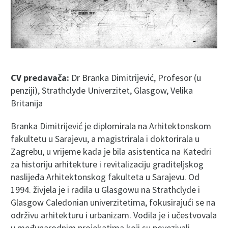
CV predava
č
a:
Dr Branka Dimitrijević, Profesor (u
penziji), Strathclyde Univerzitet, Glasgow, Velika
Britanija
Branka Dimitrijević je diplomirala na Arhitektonskom
fakultetu u Sarajevu, a magistrirala i doktorirala u
Zagrebu, u vrijeme kada je bila asistentica na Katedri
za historiju arhitekture i revitalizaciju graditeljskog
naslijeđa Arhitektonskog fakulteta u Sarajevu. Od
1994. živjela je i radila u Glasgowu na Strathclyde i
Glasgow Caledonian univerzitetima, fokusirajući se na
održivu arhitekturu i urbanizam. Vodila je i učestvovala
u međunarodnim projekatima koji su povezivali