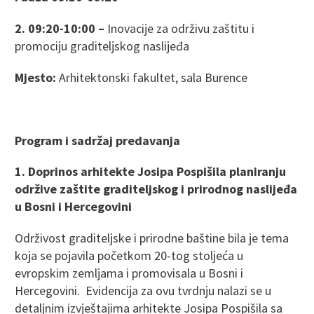
2. 09:20-10:00 –
Inovacije za održivu zaštitu i
promociju graditeljskog naslijeđa
Mjesto:
Arhitektonski fakultet, sala Burence
Program i sadr
ž
aj predavanja
1. Doprinos arhitekte Josipa Pospi
š
ila planiranju
odr
ž
ive za
š
tite graditeljskog i prirodnog naslije
đ
a
u Bosni i Hercegovini
Održivost graditeljske i prirodne baštine bila je tema
koja se pojavila početkom 20-tog stoljeća u
evropskim zemljama i promovisala u Bosni i
Hercegovini. Evidencija za ovu tvrdnju nalazi se u
detaljnim izvještajima arhitekte Josipa Pospišila sa