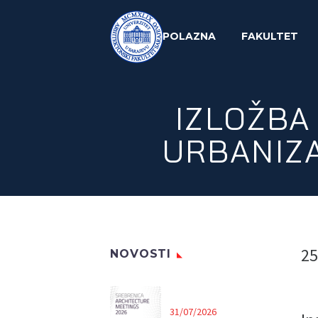
POLAZNA
FAKULTET
IZLOŽBA
URBANIZ
25
NOVOSTI
31/07/2026