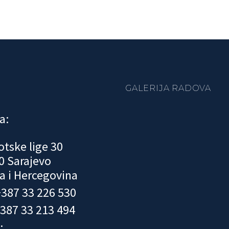
GALERIJA RADOVA
a:
otske lige 30
0 Sarajevo
a i Hercegovina
 +387 33 226 530
+387 33 213 494
: