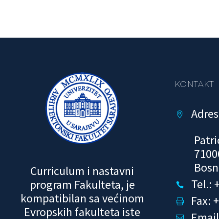
KONTAKT
Adres


Patri
7100
Bosn
Curriculum i nastavni
Tel.:
program Fakulteta, je


kompatibilan sa većinom
Fax: 


Evropskih fakulteta iste
Email

