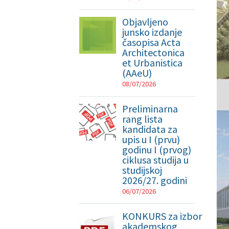
Objavljeno
junsko izdanje
časopisa Acta
Architectonica
et Urbanistica
(AAeU)
08/07/2026
Preliminarna
rang lista
kandidata za
upis u I (prvu)
godinu I (prvog)
ciklusa studija u
studijskoj
2026/27. godini
06/07/2026
KONKURS za izbor
akademskog