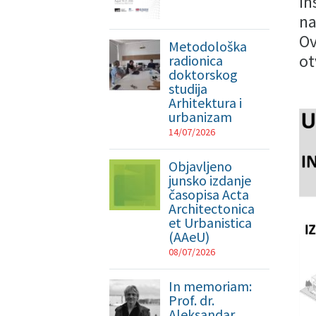
In
na
Ov
Metodološka
ot
radionica
doktorskog
studija
Arhitektura i
urbanizam
14/07/2026
Objavljeno
junsko izdanje
časopisa Acta
Architectonica
et Urbanistica
(AAeU)
08/07/2026
In memoriam:
Prof. dr.
Aleksandar