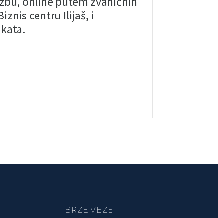
žbu, online putem zvaničnih
znis centru Ilijaš, i
kata.
BRZE VEZE