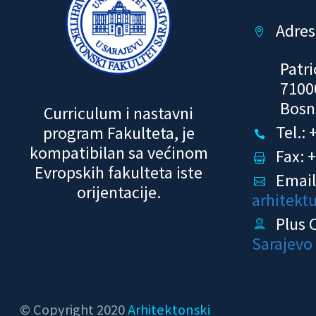
Adres


Patri
7100
Bosn
Curriculum i nastavni
Tel.:
program Fakulteta, je


kompatibilan sa većinom
Fax: 


Evropskih fakulteta iste
Email


orijentacije.
arhitekt
Plus 


Sarajevo
© Copyright 2020
Arhitektonski