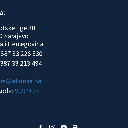
a:
otske lige 30
0 Sarajevo
a i Hercegovina
 +387 33 226 530
+387 33 213 494
:
ura@af.unsa.ba
Code:
VC97+27