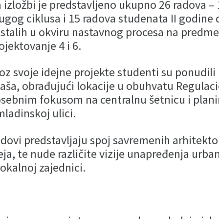
 izložbi je predstavljeno ukupno 26 radova –
ugog ciklusa i 15 radova studenata II godine 
stalih u okviru nastavnog procesa na predm
ojektovanje 4 i 6.
oz svoje idejne projekte studenti su ponudili 
ijaša, obrađujući lokacije u obuhvatu Regulac
sebnim fokusom na centralnu šetnicu i planir
ladinskoj ulici.
dovi predstavljaju spoj savremenih arhitekton
eja, te nude različite vizije unapređenja urban
lokalnoj zajednici.