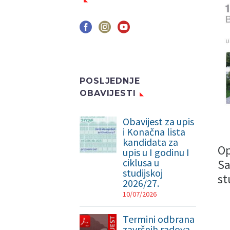
POSLJEDNJE
OBAVIJESTI
Obavijest za upis
i Konačna lista
kandidata za
Op
upis u I godinu I
ciklusa u
Sa
studijskoj
st
2026/27.
10/07/2026
Termini odbrana
završnih radova,