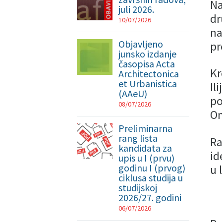
Na
juli 2026.
dr
10/07/2026
na
Objavljeno
pr
junsko izdanje
časopisa Acta
Kr
Architectonica
et Urbanistica
Il
(AAeU)
po
08/07/2026
Om
Preliminarna
rang lista
Ra
kandidata za
id
upis u I (prvu)
godinu I (prvog)
u 
ciklusa studija u
studijskoj
2026/27. godini
06/07/2026