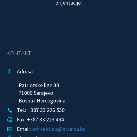
orijentacije.
KONTAKT
Adresa:


Patriotske lige 30
71000 Sarajevo
Bosna i Hercegovina
Tel.: +387 33 226 530


Fax: +387 33 213 494


Email:
arhitektura@af.unsa.ba

