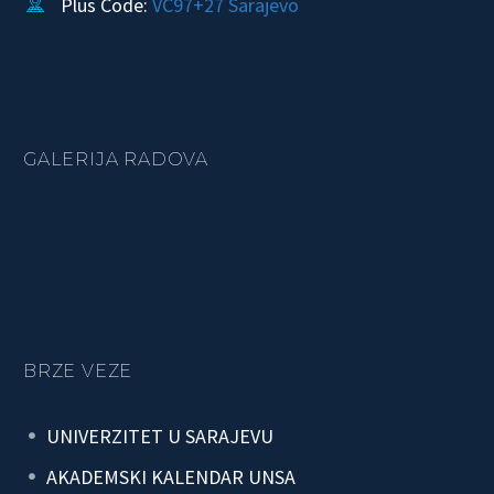
Plus Code:
VC97+27 Sarajevo


GALERIJA RADOVA
BRZE VEZE
UNIVERZITET U SARAJEVU
AKADEMSKI KALENDAR UNSA