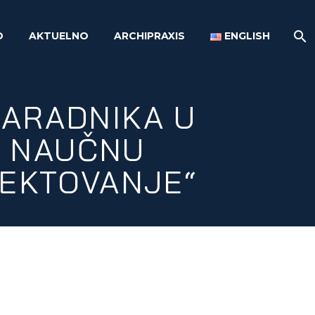
O
AKTUELNO
ARCHIPRAXIS
ENGLISH
SARADNIKA U
A NAUČNU
JEKTOVANJE“