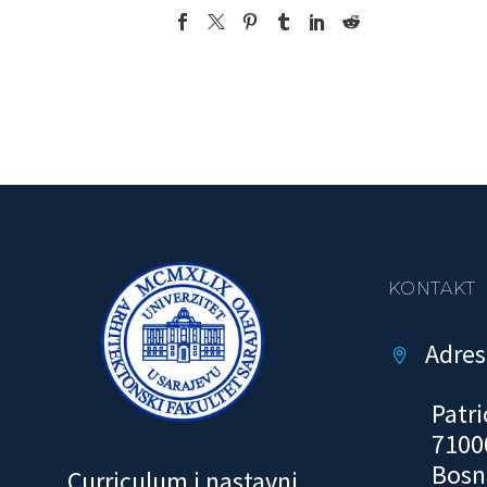
KONTAKT
Adres


Patri
7100
Bosn
Curriculum i nastavni