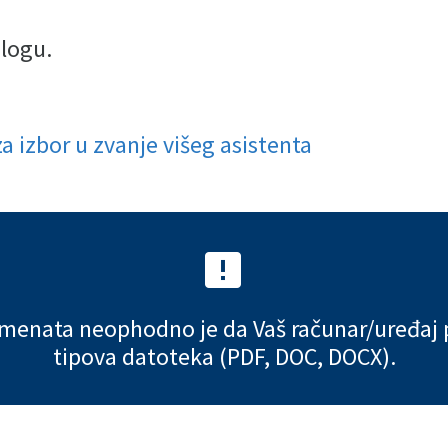
ilogu.
 za izbor u zvanje višeg asistenta


menata neophodno je da Vaš računar/uređaj 
tipova datoteka (PDF, DOC, DOCX).