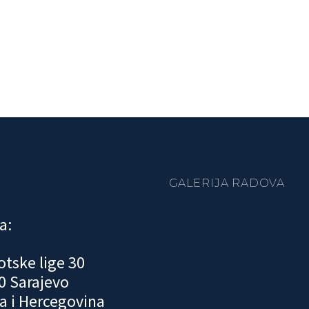
GALERIJA RADOVA
a:
otske lige 30
0 Sarajevo
a i Hercegovina