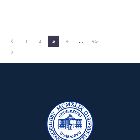
1
2
3
4
…
45