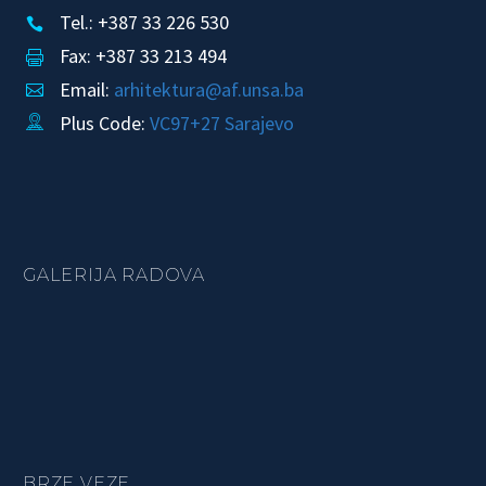
Tel.: +387 33 226 530


Fax: +387 33 213 494


Email:
arhitektura@af.unsa.ba


Plus Code:
VC97+27 Sarajevo


GALERIJA RADOVA
BRZE VEZE