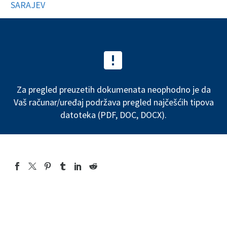
SARAJEV


Za pregled preuzetih dokumenata neophodno je da
Vaš računar/uređaj podržava pregled najčešćih tipova
datoteka (PDF, DOC, DOCX).