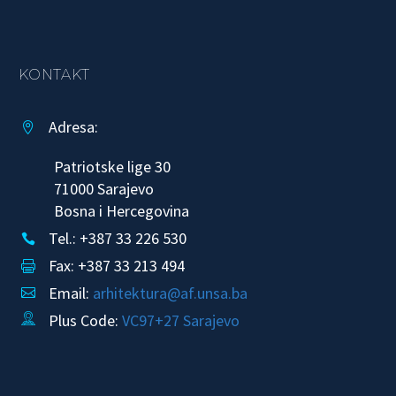
KONTAKT
Adresa:


Patriotske lige 30
71000 Sarajevo
Bosna i Hercegovina
Tel.: +387 33 226 530


Fax: +387 33 213 494


Email:
arhitektura@af.unsa.ba


Plus Code:
VC97+27 Sarajevo

