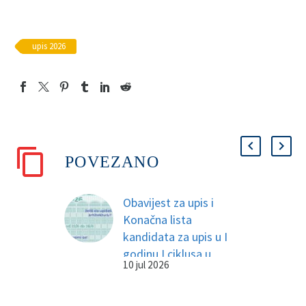
upis 2026
POVEZANO
Obavijest za upis i
Konačna lista
kandidata za upis u I
godinu I ciklusa u
10 jul 2026
studijskoj 2026/27.
Sadržaj možete
preuzeti u prilogu.