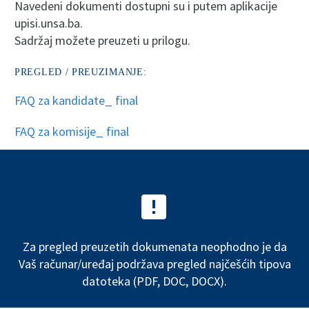
Navedeni dokumenti dostupni su i putem aplikacije
upisi.unsa.ba.
Sadržaj možete preuzeti u prilogu.
PREGLED / PREUZIMANJE:
FAQ za kandidate_ final
FAQ za komisije_ final


Za pregled preuzetih dokumenata neophodno je da
Vaš računar/uređaj podržava pregled najčešćih tipova
datoteka (PDF, DOC, DOCX).