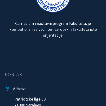
Curriculum i nastavni program Fakulteta, je
kompatibilan sa većinom Evropskih fakulteta iste
orijentacije.
KONTAKT
Adresa:


Patriotske lige 30
71000 Sarajevo