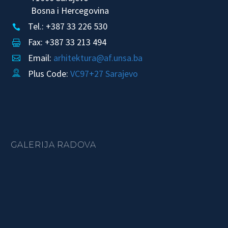
Bosna i Hercegovina
Tel.: +387 33 226 530


Fax: +387 33 213 494


Email:
arhitektura@af.unsa.ba


Plus Code:
VC97+27 Sarajevo


GALERIJA RADOVA