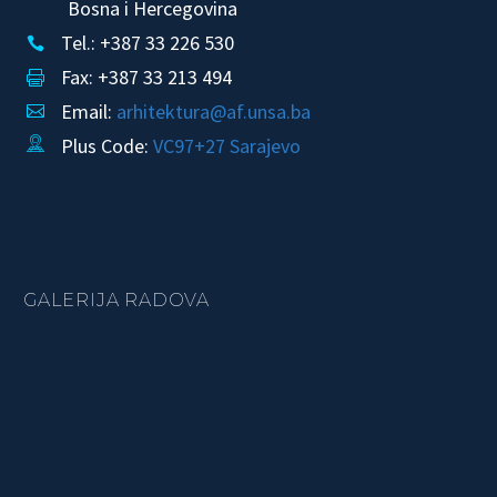
Bosna i Hercegovina
Tel.: +387 33 226 530


Fax: +387 33 213 494


Email:
arhitektura@af.unsa.ba


Plus Code:
VC97+27 Sarajevo


GALERIJA RADOVA