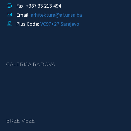
Fax: +387 33 213 494


Email:
arhitektura@af.unsa.ba


Plus Code:
VC97+27 Sarajevo


GALERIJA RADOVA
BRZE VEZE