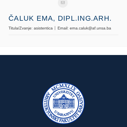
ČALUK EMA, DIPL.ING.ARH.
Titula/Zvanje:
asistentica
Email:
ema.caluk@af.unsa.ba