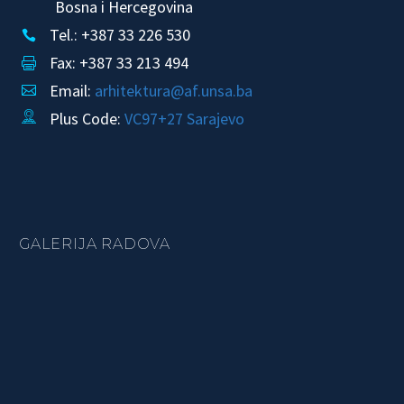
Bosna i Hercegovina
Tel.: +387 33 226 530


Fax: +387 33 213 494


Email:
arhitektura@af.unsa.ba


Plus Code:
VC97+27 Sarajevo


GALERIJA RADOVA