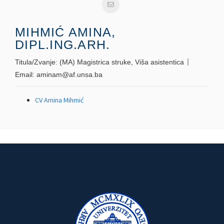
MIHMIĆ AMINA,
DIPL.ING.ARH.
Titula/Zvanje:
(MA) Magistrica struke, Viša asistentica
Email:
aminam@af.unsa.ba
CV Amina Mihmić