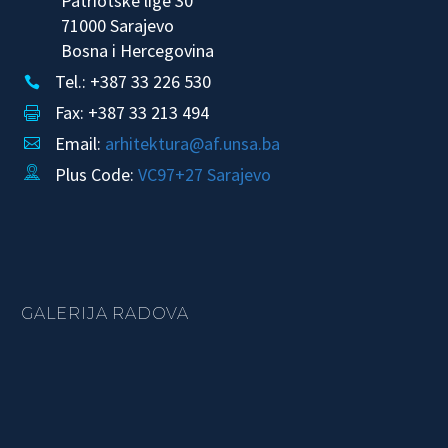
Patriotske lige 30
71000 Sarajevo
Bosna i Hercegovina
Tel.: +387 33 226 530


Fax: +387 33 213 494


Email:
arhitektura@af.unsa.ba


Plus Code:
VC97+27 Sarajevo


GALERIJA RADOVA