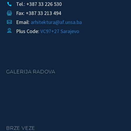
Tel.: +387 33 226 530


Fax: +387 33 213 494


Email:
arhitektura@af.unsa.ba


Plus Code:
VC97+27 Sarajevo


GALERIJA RADOVA
BRZE VEZE