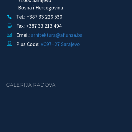
71000 Sarajevo
Bosna i Hercegovina
Tel.: +387 33 226 530


Fax: +387 33 213 494


Email:
arhitektura@af.unsa.ba


Plus Code:
VC97+27 Sarajevo


GALERIJA RADOVA