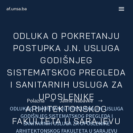
ODLUKA O POKRETANJU
POSTUPKA J.N. USLUGA
GODIŠNJEG
SISTEMATSKOG PREGLEDA
I SANITARNIH USLUGA ZA
UPOSLENIKE
Polazna
Javne Nabavke
ENGLISH
ARHITEKTONSKOG
ODLUKA O POKRETANJU POSTUPKA J.N. USLUGA
GODIŠNJEG SISTEMATSKOG PREGLEDA I
FAKULTETA U SARAJEVU
SANITARNIH USLUGA ZA UPOSLENIKE
ARHITEKTONSKOG FAKULTETA U SARAJEVU