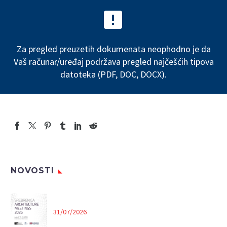


Za pregled preuzetih dokumenata neophodno je da
Vaš računar/uređaj podržava pregled najčešćih tipova
datoteka (PDF, DOC, DOCX).
NOVOSTI
31/07/2026