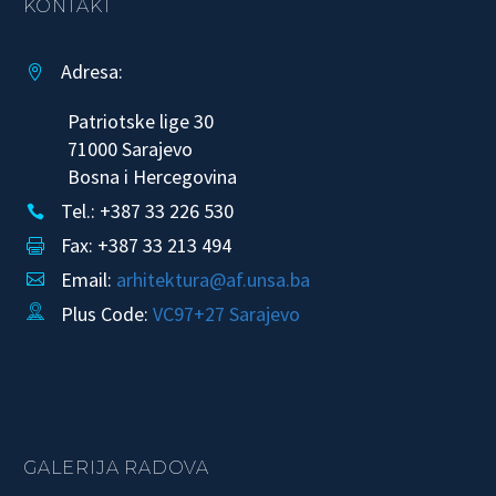
KONTAKT
Adresa:


Patriotske lige 30
71000 Sarajevo
Bosna i Hercegovina
Tel.: +387 33 226 530


Fax: +387 33 213 494


Email:
arhitektura@af.unsa.ba


Plus Code:
VC97+27 Sarajevo


GALERIJA RADOVA