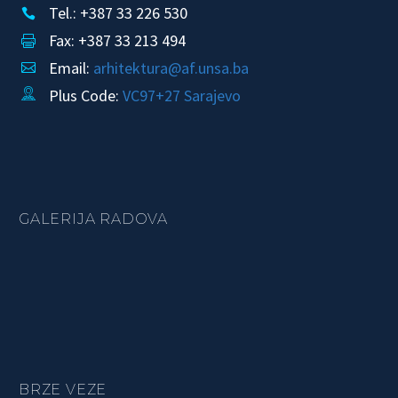
Tel.: +387 33 226 530


Fax: +387 33 213 494


Email:
arhitektura@af.unsa.ba


Plus Code:
VC97+27 Sarajevo


GALERIJA RADOVA
BRZE VEZE