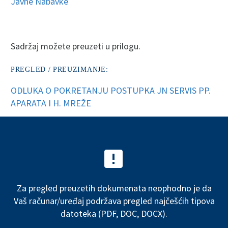
Javne Nabavke
Sadržaj možete preuzeti u prilogu.
PREGLED / PREUZIMANJE:
ODLUKA O POKRETANJU POSTUPKA JN SERVIS PP.
APARATA I H. MREŽE


Za pregled preuzetih dokumenata neophodno je da
Vaš računar/uređaj podržava pregled najčešćih tipova
datoteka (PDF, DOC, DOCX).