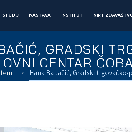
STUDIJ
NASTAVA
INSTITUT
NIR I IZDAVAŠTV
BAČIĆ, GRADSKI TR
LOVNI CENTAR ČOBA
 Item
Hana Babačić, Gradski trgovačko-p