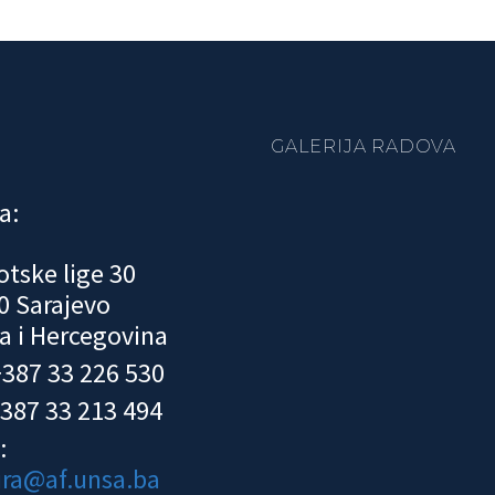
GALERIJA RADOVA
a:
otske lige 30
0 Sarajevo
a i Hercegovina
 +387 33 226 530
+387 33 213 494
:
ura@af.unsa.ba