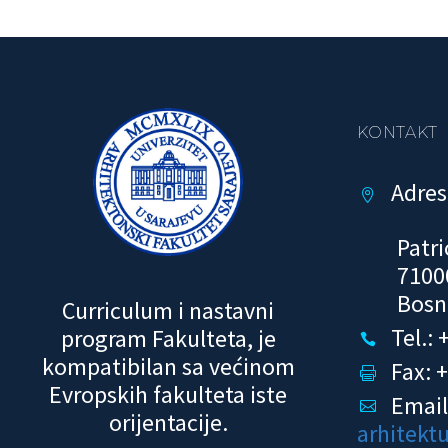
KONTAKT
Adres


Patri
7100
Bosn
Curriculum i nastavni
Tel.:
program Fakulteta, je


kompatibilan sa većinom
Fax: 


Evropskih fakulteta iste
Email


orijentacije.
arhitekt