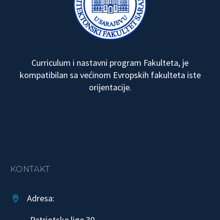
Curriculum i nastavni program Fakulteta, je
kompatibilan sa većinom Evropskih fakulteta iste
orijentacije.
KONTAKT
Adresa:


Patriotske lige 30