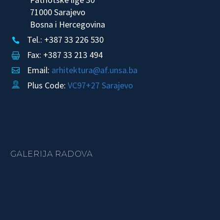
71000 Sarajevo
Bosna i Hercegovina
Tel.: +387 33 226 530


Fax: +387 33 213 494


Email:
arhitektura@af.unsa.ba


Plus Code:
VC97+27 Sarajevo


GALERIJA RADOVA