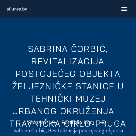
SABRINA ČORBIĆ,
REVITALIZACIJA
POSTOJEĆEG OBJEKTA
ŽELJEZNIČKE STANICE U
TEHNIČKI MUZEJ
ENGLISH
URBANOG OKRUŽENJA –
TRAVNIČKA CIKLO-PRUGA
Polazna
Portfolio Item
Sabrina Čorbić, Revitalizacija postojećeg objekta