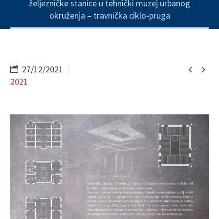
željezničke stanice u tehnički muzej urbanog
okruženja – travnička ciklo-pruga


27/12/2021
2021