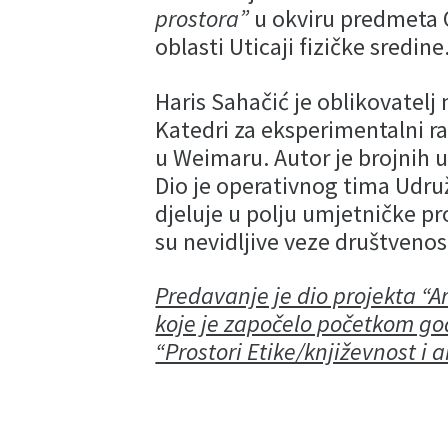
prostora”
u okviru predmeta 
oblasti Uticaji fizičke sredine
Haris Sahačić je oblikovatelj
Katedri za eksperimentalni r
u Weimaru. Autor je brojnih 
Dio je operativnog tima Udru
djeluje u polju umjetničke pr
su nevidljive veze društvenos
Predavanje je dio projekta “A
koje je započelo početkom go
“Prostori Etike/književnost i a