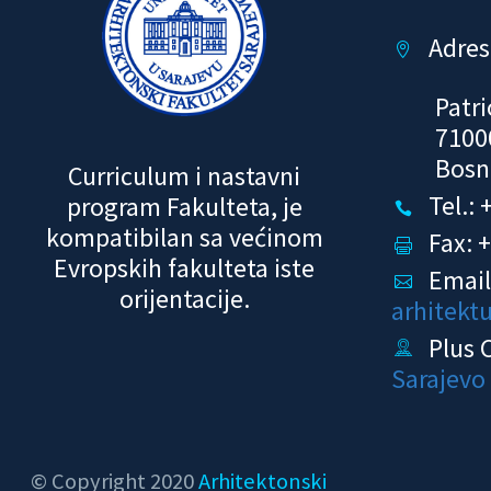
Adres


Patri
7100
Bosn
Curriculum i nastavni
Tel.:
program Fakulteta, je


kompatibilan sa većinom
Fax: 


Evropskih fakulteta iste
Email


orijentacije.
arhitekt
Plus 


Sarajevo
© Copyright 2020
Arhitektonski