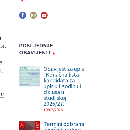
a
ta.
POSLJEDNJE
OBAVIJESTI
da
Obavijest za upis
i.
i Konačna lista
kandidata za
upis u I godinu I
ciklusa u
a:
studijskoj
2026/27.
10/07/2026
Termini odbrana
završnih radova,