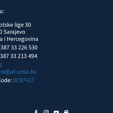
a:
otske lige 30
0 Sarajevo
a i Hercegovina
 +387 33 226 530
+387 33 213 494
:
ura@af.unsa.ba
Code:
VC97+27