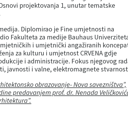
Osnovi projektovanja 1, unutar tematske
.
 medija. Diplomirao je Fine umjetnosti na
adio Fakulteta za medije Bauhaus Univerzitet
umjetničkih i umjetnički angažiranih koncepa
ženja za kulturu i umjetnost CRVENA gdje
odukcije i administracije. Fokus njegovog ra
ti, javnosti i valne, elektromagnete stvarnost
rhitektonsko obrazovanje- Nova savezništva”,
dine predavanjem prof. dr. Nenada Veličković
rhitektura”.