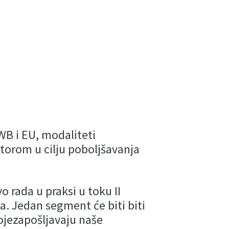
e
 WB i EU, modaliteti
ktorom u cilju poboljšavanja
vo rada u praksi u toku II
tva. Jedan segment će biti biti
ojezapošljavaju naše