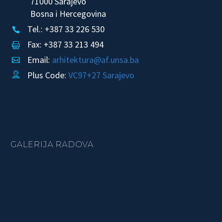
71000 Sarajevo
Bosna i Hercegovina
Tel.: +387 33 226 530


Fax: +387 33 213 494


Email:
arhitektura@af.unsa.ba


Plus Code:
VC97+27 Sarajevo


GALERIJA RADOVA