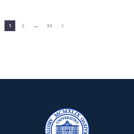
1
2
…
30