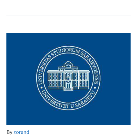
By
zorand