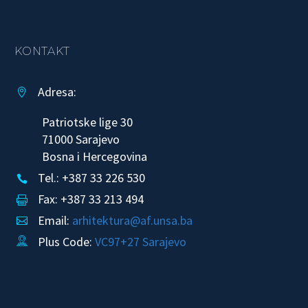
KONTAKT
Adresa:


Patriotske lige 30
71000 Sarajevo
Bosna i Hercegovina
Tel.: +387 33 226 530


Fax: +387 33 213 494


Email:
arhitektura@af.unsa.ba


Plus Code:
VC97+27 Sarajevo

