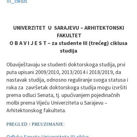
III_ciklus
UNIVERZITET U SARAJEVU – ARHITEKTONSKI
FAKULTET
O B A V I J E S T – za studente III (trećeg) ciklusa
studija
Obaviještavaju se studenti doktorskoga studija, prvi
puta upisani 2009/2010, 2013/2014 i 2018/2019, da
nastavak studija, odnosno reguliranje svoga statusa i
roka za završetak doktorskoga studija mogu izvršiti
prema odluci Senata, tj. upućivanjem pojedinačnih
molbi prema Vijeću Univerziteta u Sarajevu –
Arhitektonskog fakulteta.
PREGLED / PREUZIMANJE:
Odluka Senata Univerziteta III ciklus