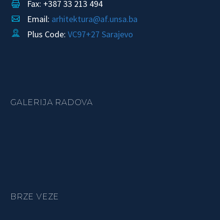
Fax: +387 33 213 494


Email:
arhitektura@af.unsa.ba


Plus Code:
VC97+27 Sarajevo


GALERIJA RADOVA
BRZE VEZE