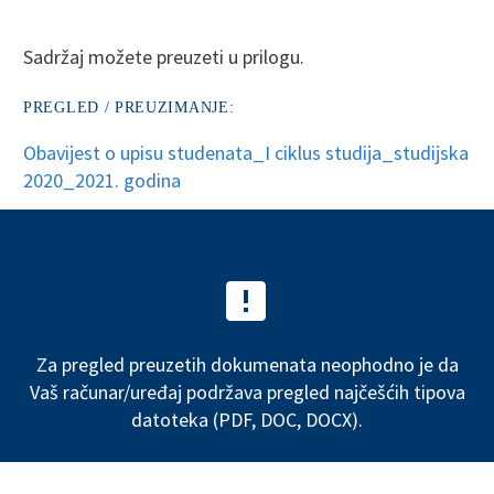
Sadržaj možete preuzeti u prilogu.
PREGLED / PREUZIMANJE:
Obavijest o upisu studenata_I ciklus studija_studijska
2020_2021. godina


Za pregled preuzetih dokumenata neophodno je da
Vaš računar/uređaj podržava pregled najčešćih tipova
datoteka (PDF, DOC, DOCX).