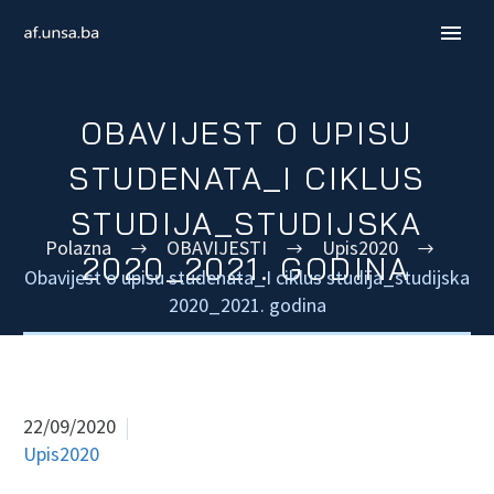
OBAVIJEST O UPISU
STUDENATA_I CIKLUS
STUDIJA_STUDIJSKA
Polazna
OBAVIJESTI
Upis2020
2020_2021. GODINA
Obavijest o upisu studenata_I ciklus studija_studijska
2020_2021. godina
ENGLISH
22/09/2020
Upis2020