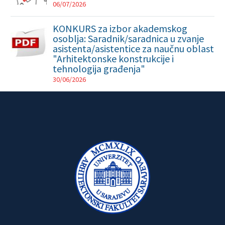
06/07/2026
KONKURS za izbor akademskog
osoblja: Saradnik/saradnica u zvanje
asistenta/asistentice za naučnu oblast
"Arhitektonske konstrukcije i
tehnologija građenja"
30/06/2026