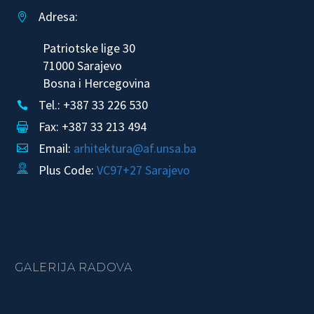
Adresa:


Patriotske lige 30
71000 Sarajevo
Bosna i Hercegovina
Tel.: +387 33 226 530


Fax: +387 33 213 494


Email:
arhitektura@af.unsa.ba


Plus Code:
VC97+27 Sarajevo


GALERIJA RADOVA