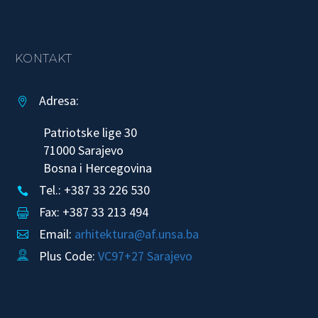
KONTAKT
Adresa:


Patriotske lige 30
71000 Sarajevo
Bosna i Hercegovina
Tel.: +387 33 226 530


Fax: +387 33 213 494


Email:
arhitektura@af.unsa.ba


Plus Code:
VC97+27 Sarajevo

