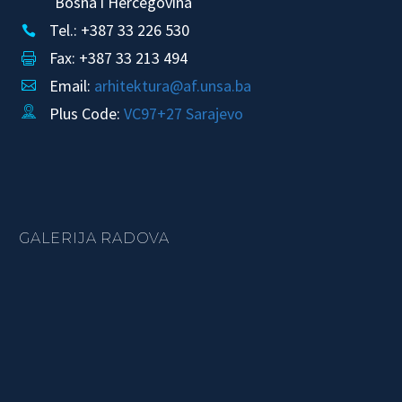
Bosna i Hercegovina
Tel.: +387 33 226 530


Fax: +387 33 213 494


Email:
arhitektura@af.unsa.ba


Plus Code:
VC97+27 Sarajevo


GALERIJA RADOVA