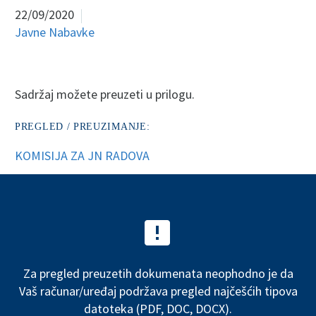
22/09/2020
Javne Nabavke
Sadržaj možete preuzeti u prilogu.
PREGLED / PREUZIMANJE:
KOMISIJA ZA JN RADOVA


Za pregled preuzetih dokumenata neophodno je da
Vaš računar/uređaj podržava pregled najčešćih tipova
datoteka (PDF, DOC, DOCX).