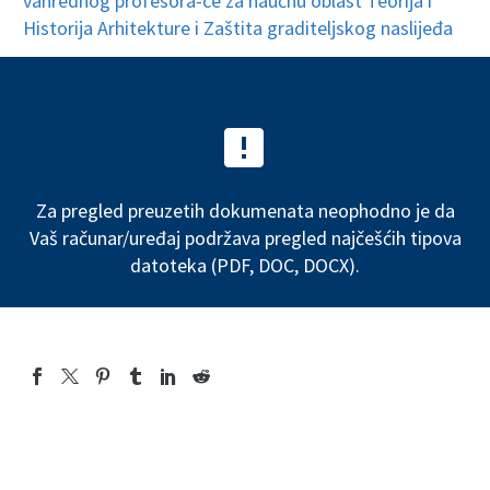
vanrednog profesora-ce za naučnu oblast Teorija i
Historija Arhitekture i Zaštita graditeljskog naslijeđa


Za pregled preuzetih dokumenata neophodno je da
Vaš računar/uređaj podržava pregled najčešćih tipova
datoteka (PDF, DOC, DOCX).