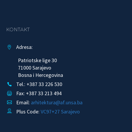
KONTAKT
Adresa:


Patriotske lige 30
71000 Sarajevo
Bosna i Hercegovina
Tel.: +387 33 226 530


Fax: +387 33 213 494


Email:
arhitektura@af.unsa.ba


Plus Code:
VC97+27 Sarajevo

