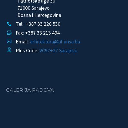
Patriotske lige 30
71000 Sarajevo
Bosna i Hercegovina
Tel.: +387 33 226 530


Fax: +387 33 213 494


Email:
arhitektura@af.unsa.ba


Plus Code:
VC97+27 Sarajevo


GALERIJA RADOVA