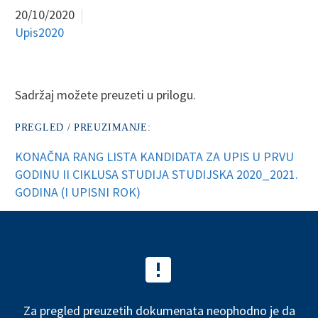
20/10/2020
Upis2020
Sadržaj možete preuzeti u prilogu.
PREGLED / PREUZIMANJE:
KONAČNA RANG LISTA KANDIDATA ZA UPIS U PRVU
GODINU II CIKLUSA STUDIJA STUDIJSKA 2020_2021.
GODINA (I UPISNI ROK)


Za pregled preuzetih dokumenata neophodno je da