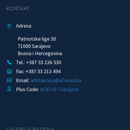
KONTAKT
Adresa:


Patriotske lige 30
71000 Sarajevo
Bosna i Hercegovina
Tel.: +387 33 226 530


Fax: +387 33 213 494


Email:
arhitektura@af.unsa.ba


Plus Code:
VC97+27 Sarajevo


GALERIJA RADOVA