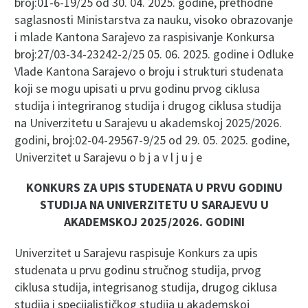
broj:01-6-19/25 od 30. 04. 2025. godine, prethodne
saglasnosti Ministarstva za nauku, visoko obrazovanje
i mlade Kantona Sarajevo za raspisivanje Konkursa
broj:27/03-34-23242-2/25 05. 06. 2025. godine i Odluke
Vlade Kantona Sarajevo o broju i strukturi studenata
koji se mogu upisati u prvu godinu prvog ciklusa
studija i integriranog studija i drugog ciklusa studija
na Univerzitetu u Sarajevu u akademskoj 2025/2026.
godini, broj:02-04-29567-9/25 od 29. 05. 2025. godine,
Univerzitet u Sarajevu o b j a v l j u j e
KONKURS ZA UPIS STUDENATA U PRVU GODINU
STUDIJA NA UNIVERZITETU U SARAJEVU U
AKADEMSKOJ 2025/2026. GODINI
Univerzitet u Sarajevu raspisuje Konkurs za upis
studenata u prvu godinu stručnog studija, prvog
ciklusa studija, integrisanog studija, drugog ciklusa
studija i specijalističkog studija u akademskoj