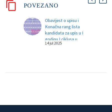
POVEZANO
Obavijest o upisu i
Konačna rang lista
kandidata za upis u I
godinu I ciklusa u
14 jul 2025
studijskoj 2025/26.
godini