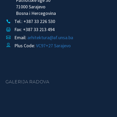
Patriotske lige 30
71000 Sarajevo
Bosna i Hercegovina
Tel.: +387 33 226 530


Fax: +387 33 213 494


Email:
arhitektura@af.unsa.ba


Plus Code:
VC97+27 Sarajevo


GALERIJA RADOVA