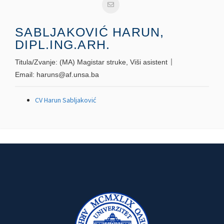
SABLJAKOVIĆ HARUN,
DIPL.ING.ARH.
Titula/Zvanje:
(MA) Magistar struke, Viši asistent
Email:
haruns@af.unsa.ba
CV Harun Sabljaković