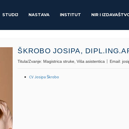
STUDIJ
NASTAVA
INSTITUT
NIR I IZDAVAŠTV
ŠKROBO JOSIPA, DIPL.ING.A
Titula/Zvanje:
Magistrica struke, Viša asistentica
Email:
jos
CV Josipa Škrobo