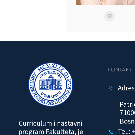
KONTAKT
Adres


Patri
7100
Bosn
Curriculum i nastavni
Tel.:
program Fakulteta, je

