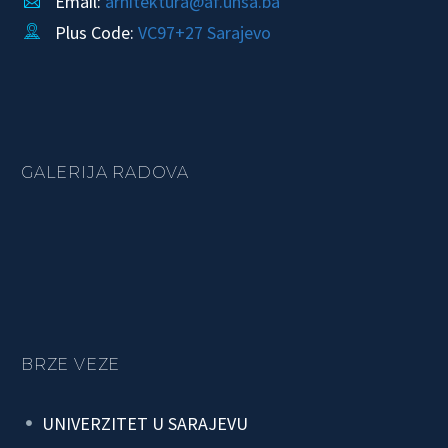
Email:
arhitektura@af.unsa.ba
Plus Code:
VC97+27 Sarajevo


GALERIJA RADOVA
BRZE VEZE
UNIVERZITET U SARAJEVU