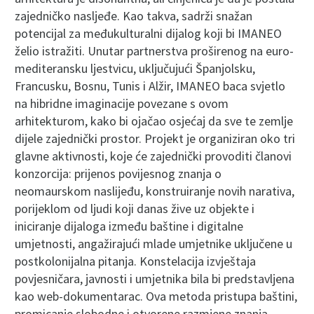
zajedničko nasljeđe. Kao takva, sadrži snažan
potencijal za međukulturalni dijalog koji bi IMANEO
želio istražiti. Unutar partnerstva proširenog na euro-
mediteransku ljestvicu, uključujući Španjolsku,
Francusku, Bosnu, Tunis i Alžir, IMANEO baca svjetlo
na hibridne imaginacije povezane s ovom
arhitekturom, kako bi ojačao osjećaj da sve te zemlje
dijele zajednički prostor. Projekt je organiziran oko tri
glavne aktivnosti, koje će zajednički provoditi članovi
konzorcija: prijenos povijesnog znanja o
neomaurskom naslijeđu, konstruiranje novih narativa,
porijeklom od ljudi koji danas žive uz objekte i
iniciranje dijaloga između baštine i digitalne
umjetnosti, angažirajući mlade umjetnike uključene u
postkolonijalna pitanja. Konstelacija izvještaja
povjesničara, javnosti i umjetnika bila bi predstavljena
kao web-dokumentarac. Ova metoda pristupa baštini,
promicanje slobodne i otvorene razmjene znanja