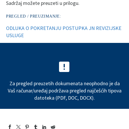
Sadržaj možete preuzeti u prilogu.
PREGLED / PREUZIMANJE:
ODLUKA O POKRETANJU POSTUPKA JN REVIZIJSKE
USLUGE


Za pregled preuzetih dokumenata neophodno je da
Vaš računar/uređaj podržava pregled najčešćih tipova
datoteka (PDF, DOC, DOCX).