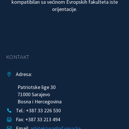
kompatibilan sa većinom Evropskih fakulteta iste
orijentacije.
KONTAKT
Adresa:


Patriotske lige 30
71000 Sarajevo
Bosna i Hercegovina
Tel.: +387 33 226 530


Fax: +387 33 213 494


Email:
arhitektura@af.unsa.ba

