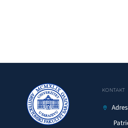
KONTAKT
Adres


Patri