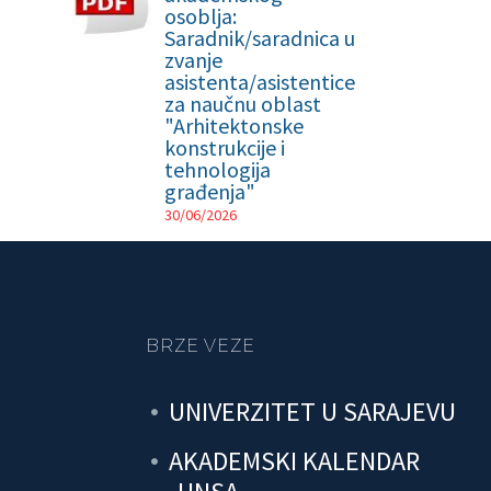
osoblja:
Saradnik/saradnica u
zvanje
asistenta/asistentice
za naučnu oblast
"Arhitektonske
konstrukcije i
tehnologija
građenja"
30/06/2026
BRZE VEZE
UNIVERZITET U SARAJEVU
AKADEMSKI KALENDAR