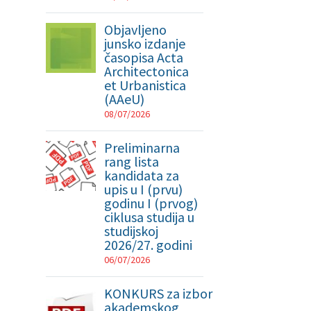
Objavljeno
junsko izdanje
časopisa Acta
Architectonica
et Urbanistica
(AAeU)
08/07/2026
Preliminarna
rang lista
kandidata za
upis u I (prvu)
godinu I (prvog)
ciklusa studija u
studijskoj
2026/27. godini
06/07/2026
KONKURS za izbor
akademskog