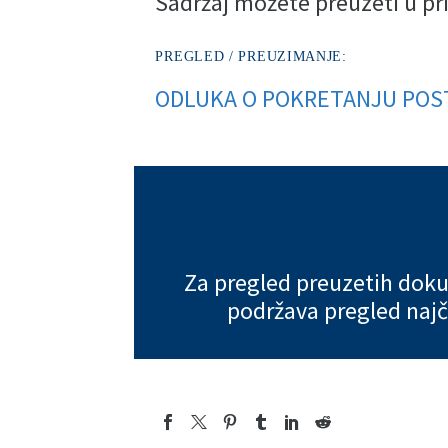
Sadržaj možete preuzeti u pr
PREGLED / PREUZIMANJE:
ODLUKA O POKRETANJU POS
Za pregled preuzetih dok
podržava pregled najč