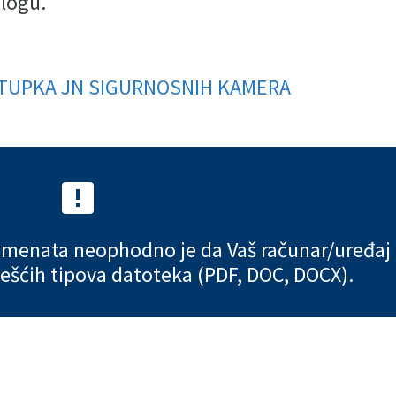
ilogu.
TUPKA JN SIGURNOSNIH KAMERA


umenata neophodno je da Vaš računar/uređaj
ešćih tipova datoteka (PDF, DOC, DOCX).