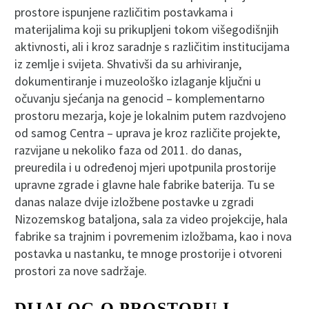
prostore ispunjene različitim postavkama i
materijalima koji su prikupljeni tokom višegodišnjih
aktivnosti, ali i kroz saradnje s različitim institucijama
iz zemlje i svijeta. Shvativši da su arhiviranje,
dokumentiranje i muzeološko izlaganje ključni u
očuvanju sjećanja na genocid – komplementarno
prostoru mezarja, koje je lokalnim putem razdvojeno
od samog Centra – uprava je kroz različite projekte,
razvijane u nekoliko faza od 2011. do danas,
preuredila i u određenoj mjeri upotpunila prostorije
upravne zgrade i glavne hale fabrike baterija. Tu se
danas nalaze dvije izložbene postavke u zgradi
Nizozemskog bataljona, sala za video projekcije, hala
fabrike sa trajnim i povremenim izložbama, kao i nova
postavka u nastanku, te mnoge prostorije i otvoreni
prostori za nove sadržaje.
DIJALOG O PROSTORU I