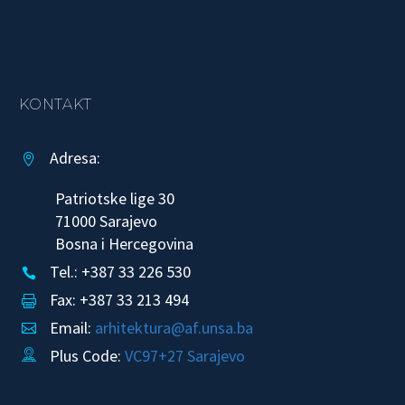
KONTAKT
Adresa:


Patriotske lige 30
71000 Sarajevo
Bosna i Hercegovina
Tel.: +387 33 226 530


Fax: +387 33 213 494


Email:
arhitektura@af.unsa.ba


Plus Code:
VC97+27 Sarajevo

