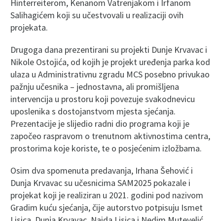
Hinterreiterom, Kenanom Vatrenjakom i Irfanom
Salihagićem koji su učestvovali u realizaciji ovih
projekata.
Drugoga dana prezentirani su projekti Dunje Krvavac i
Nikole Ostojića, od kojih je projekt uređenja parka kod
ulaza u Administrativnu zgradu MCS posebno privukao
pažnju učesnika – jednostavna, ali promišljena
intervencija u prostoru koji povezuje svakodnevicu
uposlenika s dostojanstvom mjesta sjećanja.
Prezentacije je slijedio radni dio programa koji je
započeo raspravom o trenutnom aktivnostima centra,
prostorima koje koriste, te o posjećenim izložbama.
Osim dva spomenuta predavanja, Irhana Šehović i
Dunja Krvavac su učesnicima SAM2025 pokazale i
projekat koji je realiziran u 2021. godini pod nazivom
Gradim kuću sjećanja, čije autorstvo potpisuju Ismet
Lisica, Dunja Krvavac, Naida Lisica i Nedim Mutevelić,