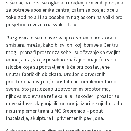
više načina. Prvi se ogleda u uređenju zelenih površina
za potrebe uposlenika centra, zatim za posjetioce u
toku godine ali i sa posebnim naglaskom na veliki broj
posjetioca i vozila na svaki 11. jul.
Razgovaralo se i o uvezivanju otvorenih prostora u
smislenu mrežu, kako bi svi oni koji borave u Centru
mogli pronaći prostor za sebe i suočavanje sa svojim
emocijama, što je posebno značajno imajući u vidu
izložbe koje su postavljene ili će biti postavljene
unutar fabričkih objekata. Uređenje otvorenih
prostora na ovaj način postalo bi komplementarno
svemu što je izloženo u zatvorenim prostorima,
njihova svojevrsna refleksija, ali također i prostor za
nove vidove izlaganja ili memorijalizacije koji do sada
nisu implementirani u MC Srebrenica – poput
instalacija, skulptura ili privremenih paviljona.
S druge strane, veličina zatvorenih prostora, kao i