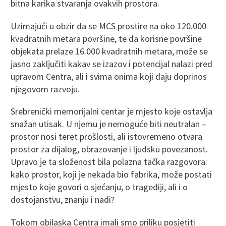
bitna karika stvaranja ovakvih prostora.
Uzimajući u obzir da se MCS prostire na oko 120.000
kvadratnih metara površine, te da korisne površine
objekata prelaze 16.000 kvadratnih metara, može se
jasno zaključiti kakav se izazov i potencijal nalazi pred
upravom Centra, ali i svima onima koji daju doprinos
njegovom razvoju.
Srebrenički memorijalni centar je mjesto koje ostavlja
snažan utisak. U njemu je nemoguće biti neutralan –
prostor nosi teret prošlosti, ali istovremeno otvara
prostor za dijalog, obrazovanje i ljudsku povezanost.
Upravo je ta složenost bila polazna tačka razgovora:
kako prostor, koji je nekada bio fabrika, može postati
mjesto koje govori o sjećanju, o tragediji, ali i o
dostojanstvu, znanju i nadi?
Tokom obilaska Centra imali smo priliku posjetiti