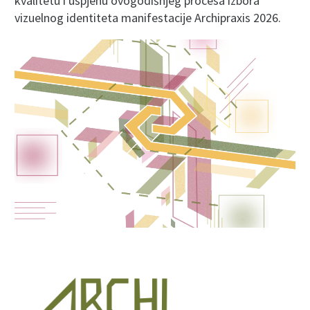
kvalitetu i uspjehu ovogodišnjeg procesa izbora
vizuelnog identiteta manifestacije Archipraxis 2026.