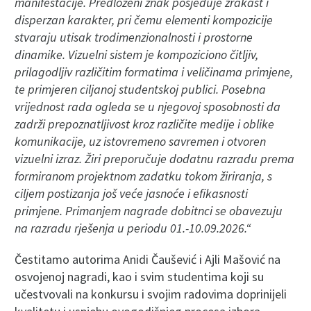
manifestacije. Predloženi znak posjeduje zrakast i
disperzan karakter, pri čemu elementi kompozicije
stvaraju utisak trodimenzionalnosti i prostorne
dinamike. Vizuelni sistem je kompoziciono čitljiv,
prilagodljiv različitim formatima i veličinama primjene,
te primjeren ciljanoj studentskoj publici. Posebna
vrijednost rada ogleda se u njegovoj sposobnosti da
zadrži prepoznatljivost kroz različite medije i oblike
komunikacije, uz istovremeno savremen i otvoren
vizuelni izraz. Žiri preporučuje dodatnu razradu prema
formiranom projektnom zadatku tokom žiriranja, s
ciljem postizanja još veće jasnoće i efikasnosti
primjene. Primanjem nagrade dobitnci se obavezuju
na razradu rješenja u periodu 01.-10.09.2026.“
Čestitamo autorima Anidi Čaušević i Ajli Mašović na
osvojenoj nagradi, kao i svim studentima koji su
učestvovali na konkursu i svojim radovima doprinijeli