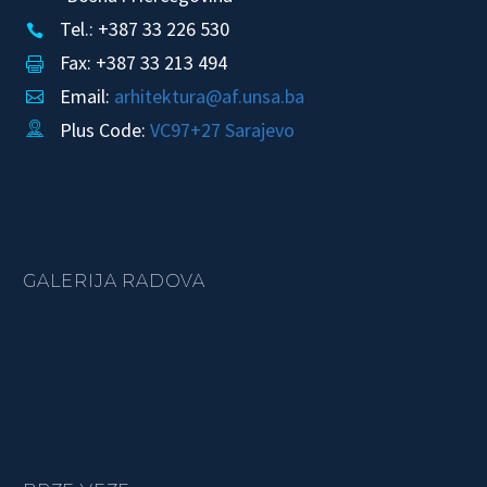
Tel.: +387 33 226 530


Fax: +387 33 213 494


Email:
arhitektura@af.unsa.ba


Plus Code:
VC97+27 Sarajevo


GALERIJA RADOVA