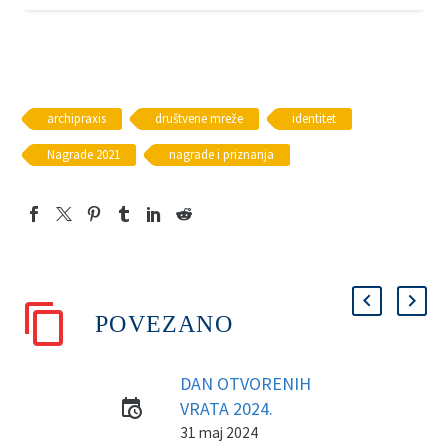
archipraxis
društvene mreže
identitet
Nagrade 2021
nagrade i priznanja
POVEZANO
DAN OTVORENIH
VRATA 2024.
31 maj 2024