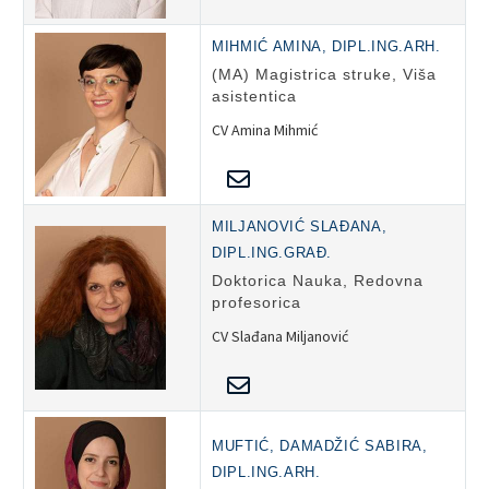
MIHMIĆ AMINA, DIPL.ING.ARH.
(MA) Magistrica struke, Viša
asistentica
CV Amina Mihmić
MILJANOVIĆ SLAĐANA,
DIPL.ING.GRAĐ.
Doktorica Nauka, Redovna
profesorica
CV Slađana Miljanović
MUFTIĆ, DAMADŽIĆ SABIRA,
DIPL.ING.ARH.