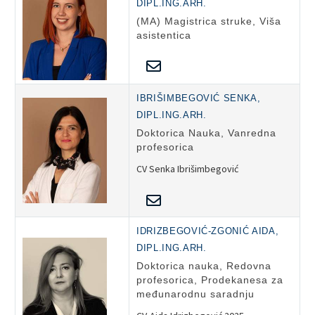
DIPL.ING.ARH.
(MA) Magistrica struke, Viša
asistentica
IBRIŠIMBEGOVIĆ SENKA,
DIPL.ING.ARH.
Doktorica Nauka, Vanredna
profesorica
CV Senka Ibrišimbegović
IDRIZBEGOVIĆ-ZGONIĆ AIDA,
DIPL.ING.ARH.
Doktorica nauka, Redovna
profesorica, Prodekanesa za
međunarodnu saradnju