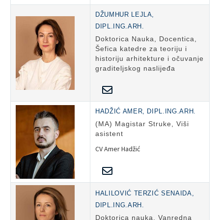
DŽUMHUR LEJLA,
DIPL.ING.ARH.
Doktorica Nauka, Docentica,
Šefica katedre za teoriju i
historiju arhitekture i očuvanje
graditeljskog naslijeđa
HADŽIĆ AMER, DIPL.ING.ARH.
(MA) Magistar Struke, Viši
asistent
CV Amer Hadžić
HALILOVIĆ TERZIĆ SENAIDA,
DIPL.ING.ARH.
Doktorica nauka, Vanredna