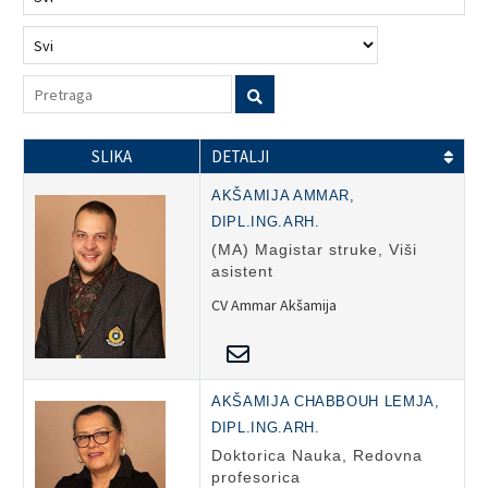
SLIKA
DETALJI
AKŠAMIJA AMMAR,
DIPL.ING.ARH.
(MA) Magistar struke, Viši
asistent
CV Ammar Akšamija
AKŠAMIJA CHABBOUH LEMJA,
DIPL.ING.ARH.
Doktorica Nauka, Redovna
profesorica