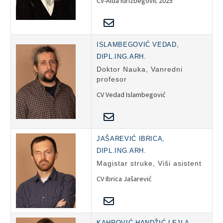
CV-Aida Idrizbegović 2025
ISLAMBEGOVIĆ VEDAD,
DIPL.ING.ARH.
Doktor Nauka, Vanredni
profesor
CV Vedad Islambegović
JAŠAREVIĆ IBRICA,
DIPL.ING.ARH.
Magistar struke, Viši asistent
CV Ibrica Jašarević
KAHROVIĆ HANDŽIĆ LEJLA,