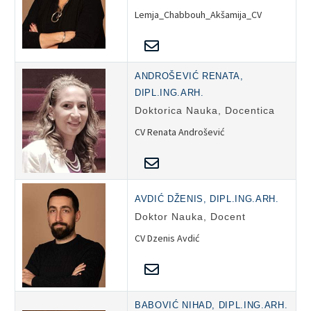
Lemja_Chabbouh_Akšamija_CV
ANDROŠEVIĆ RENATA,
DIPL.ING.ARH.
Doktorica Nauka, Docentica
CV Renata Androšević
AVDIĆ DŽENIS, DIPL.ING.ARH.
Doktor Nauka, Docent
CV Dzenis Avdić
BABOVIĆ NIHAD, DIPL.ING.ARH.