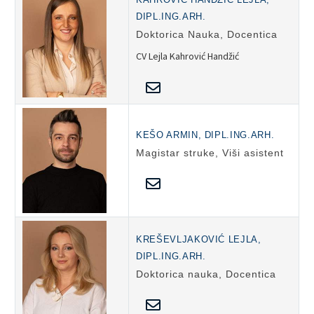
DIPL.ING.ARH.
Doktorica Nauka, Docentica
CV Lejla Kahrović Handžić
KEŠO ARMIN, DIPL.ING.ARH.
Magistar struke, Viši asistent
KREŠEVLJAKOVIĆ LEJLA,
DIPL.ING.ARH.
Doktorica nauka, Docentica