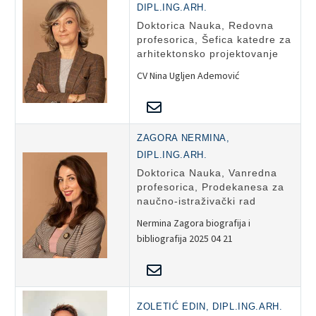
DIPL.ING.ARH.
Doktorica Nauka, Redovna
profesorica, Šefica katedre za
arhitektonsko projektovanje
CV Nina Ugljen Ademović
ZAGORA NERMINA,
DIPL.ING.ARH.
Doktorica Nauka, Vanredna
profesorica, Prodekanesa za
naučno-istraživački rad
Nermina Zagora biografija i
bibliografija 2025 04 21
ZOLETIĆ EDIN, DIPL.ING.ARH.