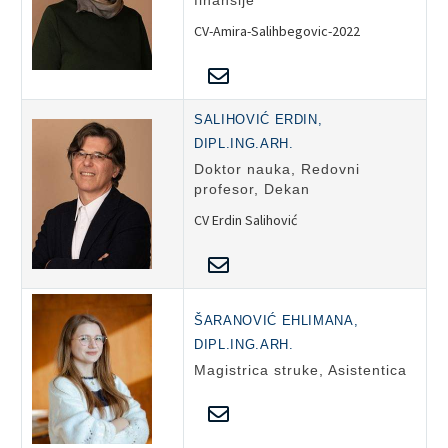
finansije
CV-Amira-Salihbegovic-2022
SALIHOVIĆ ERDIN,
DIPL.ING.ARH.
Doktor nauka, Redovni
profesor, Dekan
CV Erdin Salihović
ŠARANOVIĆ EHLIMANA,
DIPL.ING.ARH.
Magistrica struke, Asistentica