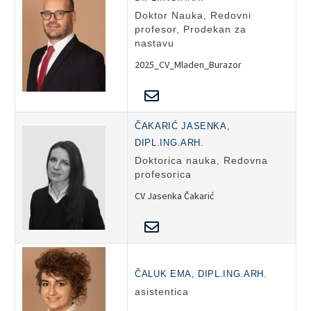
Doktor Nauka, Redovni
profesor, Prodekan za
nastavu
2025_CV_Mladen_Burazor
ČAKARIĆ JASENKA,
DIPL.ING.ARH.
Doktorica nauka, Redovna
profesorica
CV Jasenka Čakarić
ČALUK EMA, DIPL.ING.ARH.
asistentica