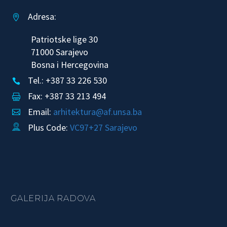
Adresa:


Patriotske lige 30
71000 Sarajevo
Bosna i Hercegovina
Tel.: +387 33 226 530


Fax: +387 33 213 494


Email:
arhitektura@af.unsa.ba


Plus Code:
VC97+27 Sarajevo


GALERIJA RADOVA