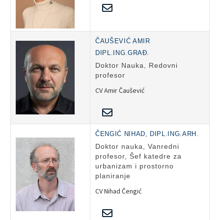
ČAUŠEVIĆ AMIR
DIPL.ING.GRAĐ.
Doktor Nauka, Redovni
profesor
CV Amir Čaušević
ČENGIĆ NIHAD, DIPL.ING.ARH.
Doktor nauka, Vanredni
profesor, Šef katedre za
urbanizam i prostorno
planiranje
CV Nihad Čengić