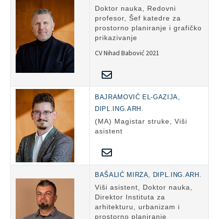
Doktor nauka, Redovni
profesor, Šef katedre za
prostorno planiranje i grafičko
prikazivanje
CV Nihad Babović 2021
BAJRAMOVIĆ EL-GAZIJA,
DIPL.ING.ARH.
(MA) Magistar struke, Viši
asistent
BAŠALIĆ MIRZA, DIPL.ING.ARH.
Viši asistent, Doktor nauka,
Direktor Instituta za
arhitekturu, urbanizam i
prostorno planiranje