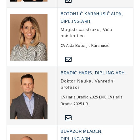
BOTONJIĆ KARAHUSIĆ AIDA,
DIPL.ING.ARH.
Magistrica struke, Viša
asistentica
CV Aida Botonjić Karahusić
BRADIĆ HARIS, DIPL.ING.ARH.
Doktor Nauka, Vanredni
profesor
CV Haris Bradic 2025 ENG CV Haris
Bradic 2025 HR
BURAZOR MLADEN,
DIPL.ING.ARH.