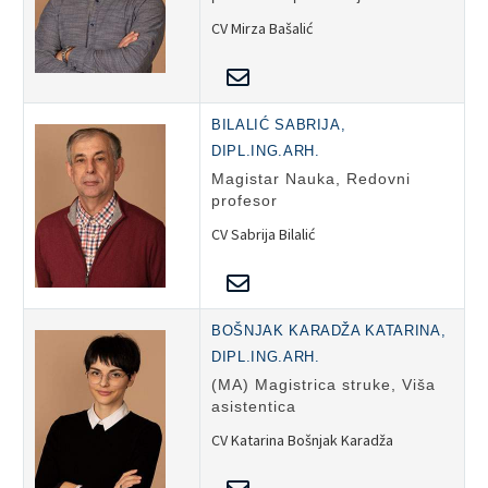
CV Mirza Bašalić
BILALIĆ SABRIJA,
DIPL.ING.ARH.
Magistar Nauka, Redovni
profesor
CV Sabrija Bilalić
BOŠNJAK KARADŽA KATARINA,
DIPL.ING.ARH.
(MA) Magistrica struke, Viša
asistentica
CV Katarina Bošnjak Karadža