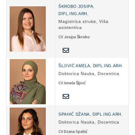
ŠKROBO JOSIPA,
DIPL.ING.ARH.
Magistrica struke, Viša
asistentica
CV Josipa Škrobo
ŠLJIVIĆ AMELA, DIPL.ING.ARH.
Doktorica Nauka, Docentica
CV Amela Šljivić
SPAHIĆ DŽANA, DIPL.ING.ARH.
Doktorica Nauka, Docentica
CV Dzana Spahić