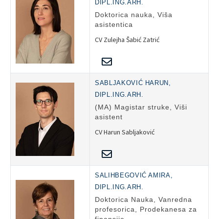
DIPL.ING.ARH.
Doktorica nauka, Viša
asistentica
CV Zulejha Šabić Zatrić
SABLJAKOVIĆ HARUN,
DIPL.ING.ARH.
(MA) Magistar struke, Viši
asistent
CV Harun Sabljaković
SALIHBEGOVIĆ AMIRA,
DIPL.ING.ARH.
Doktorica Nauka, Vanredna
profesorica, Prodekanesa za