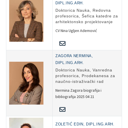
DIPL.ING.ARH.
Doktorica Nauka, Redovna
profesorica, Šefica katedre za
arhitektonsko projektovanje
CV Nina Ugljen Ademović
ZAGORA NERMINA,
DIPL.ING.ARH.
Doktorica Nauka, Vanredna
profesorica, Prodekanesa za
naučno-istraživački rad
Nermina Zagora biografija i
bibliografija 2025 04 21
ZOLETIĆ EDIN, DIPL.ING.ARH.