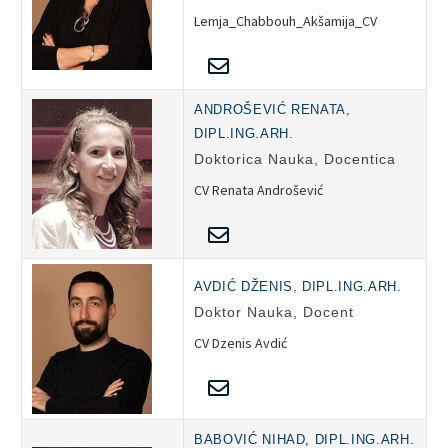
Lemja_Chabbouh_Akšamija_CV
ANDROŠEVIĆ RENATA,
DIPL.ING.ARH.
Doktorica Nauka, Docentica
CV Renata Androšević
AVDIĆ DŽENIS, DIPL.ING.ARH.
Doktor Nauka, Docent
CV Dzenis Avdić
BABOVIĆ NIHAD, DIPL.ING.ARH.