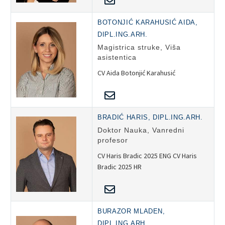
BOTONJIĆ KARAHUSIĆ AIDA,
DIPL.ING.ARH.
Magistrica struke, Viša
asistentica
CV Aida Botonjić Karahusić
BRADIĆ HARIS, DIPL.ING.ARH.
Doktor Nauka, Vanredni
profesor
CV Haris Bradic 2025 ENG CV Haris
Bradic 2025 HR
BURAZOR MLADEN,
DIPL.ING.ARH.