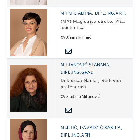
MIHMIĆ AMINA, DIPL.ING.ARH.
(MA) Magistrica struke, Viša
asistentica
CV Amina Mihmić
MILJANOVIĆ SLAĐANA,
DIPL.ING.GRAĐ.
Doktorica Nauka, Redovna
profesorica
CV Slađana Miljanović
MUFTIĆ, DAMADŽIĆ SABIRA,
DIPL.ING.ARH.