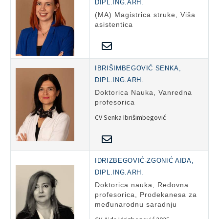
DIPL.ING.ARH.
(MA) Magistrica struke, Viša
asistentica
IBRIŠIMBEGOVIĆ SENKA,
DIPL.ING.ARH.
Doktorica Nauka, Vanredna
profesorica
CV Senka Ibrišimbegović
IDRIZBEGOVIĆ-ZGONIĆ AIDA,
DIPL.ING.ARH.
Doktorica nauka, Redovna
profesorica, Prodekanesa za
međunarodnu saradnju