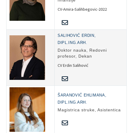
finansije
CV-Amira-Salihbegovic-2022
SALIHOVIĆ ERDIN,
DIPL.ING.ARH.
Doktor nauka, Redovni
profesor, Dekan
CV Erdin Salihović
ŠARANOVIĆ EHLIMANA,
DIPL.ING.ARH.
Magistrica struke, Asistentica