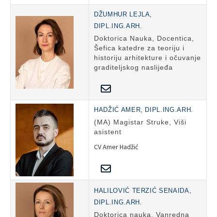
DŽUMHUR LEJLA,
DIPL.ING.ARH.
Doktorica Nauka, Docentica,
Šefica katedre za teoriju i
historiju arhitekture i očuvanje
graditeljskog naslijeđa
HADŽIĆ AMER, DIPL.ING.ARH.
(MA) Magistar Struke, Viši
asistent
CV Amer Hadžić
HALILOVIĆ TERZIĆ SENAIDA,
DIPL.ING.ARH.
Doktorica nauka, Vanredna