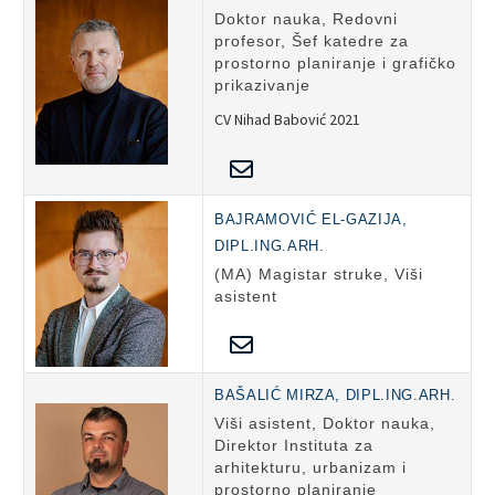
Doktor nauka, Redovni
profesor, Šef katedre za
prostorno planiranje i grafičko
prikazivanje
CV Nihad Babović 2021
BAJRAMOVIĆ EL-GAZIJA,
DIPL.ING.ARH.
(MA) Magistar struke, Viši
asistent
BAŠALIĆ MIRZA, DIPL.ING.ARH.
Viši asistent, Doktor nauka,
Direktor Instituta za
arhitekturu, urbanizam i
prostorno planiranje