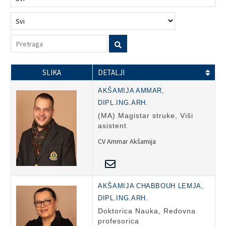
SLIKA
DETALJI
AKŠAMIJA AMMAR,
DIPL.ING.ARH.
(MA) Magistar struke, Viši
asistent
CV Ammar Akšamija
AKŠAMIJA CHABBOUH LEMJA,
DIPL.ING.ARH.
Doktorica Nauka, Redovna
profesorica