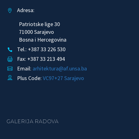
Adresa:


Patriotske lige 30
71000 Sarajevo
Bosna i Hercegovina
Tel.: +387 33 226 530


Fax: +387 33 213 494


Email:
arhitektura@af.unsa.ba


Plus Code:
VC97+27 Sarajevo


GALERIJA RADOVA