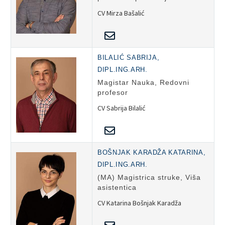
CV Mirza Bašalić
BILALIĆ SABRIJA,
DIPL.ING.ARH.
Magistar Nauka, Redovni
profesor
CV Sabrija Bilalić
BOŠNJAK KARADŽA KATARINA,
DIPL.ING.ARH.
(MA) Magistrica struke, Viša
asistentica
CV Katarina Bošnjak Karadža