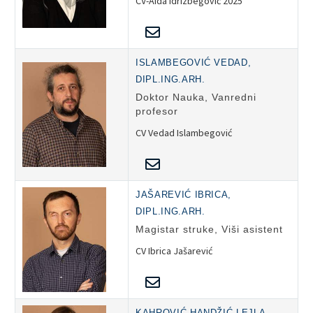
CV-Aida Idrizbegović 2025
ISLAMBEGOVIĆ VEDAD,
DIPL.ING.ARH.
Doktor Nauka, Vanredni
profesor
CV Vedad Islambegović
JAŠAREVIĆ IBRICA,
DIPL.ING.ARH.
Magistar struke, Viši asistent
CV Ibrica Jašarević
KAHROVIĆ HANDŽIĆ LEJLA,