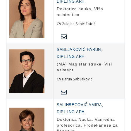
DIPL.ING.ARH.
Doktorica nauka, Viša
asistentica
CV Zulejha Šabić Zatrić
SABLJAKOVIĆ HARUN,
DIPL.ING.ARH.
(MA) Magistar struke, Viši
asistent
CV Harun Sabljaković
SALIHBEGOVIĆ AMIRA,
DIPL.ING.ARH.
Doktorica Nauka, Vanredna
profesorica, Prodekanesa za