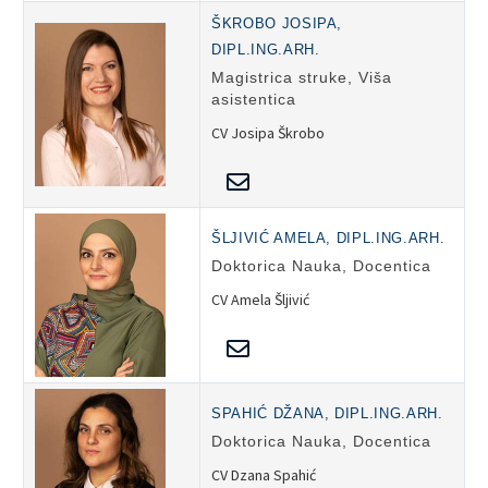
ŠKROBO JOSIPA,
DIPL.ING.ARH.
Magistrica struke, Viša
asistentica
CV Josipa Škrobo
ŠLJIVIĆ AMELA, DIPL.ING.ARH.
Doktorica Nauka, Docentica
CV Amela Šljivić
SPAHIĆ DŽANA, DIPL.ING.ARH.
Doktorica Nauka, Docentica
CV Dzana Spahić