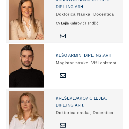
DIPL.ING.ARH.
Doktorica Nauka, Docentica
CV Lejla Kahrović Handžić
KEŠO ARMIN, DIPL.ING.ARH.
Magistar struke, Viši asistent
KREŠEVLJAKOVIĆ LEJLA,
DIPL.ING.ARH.
Doktorica nauka, Docentica