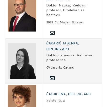
Doktor Nauka, Redovni
profesor, Prodekan za
nastavu
2025_CV_Mladen_Burazor
ČAKARIĆ JASENKA,
DIPL.ING.ARH.
Doktorica nauka, Redovna
profesorica
CV Jasenka Čakarić
ČALUK EMA, DIPL.ING.ARH.
asistentica