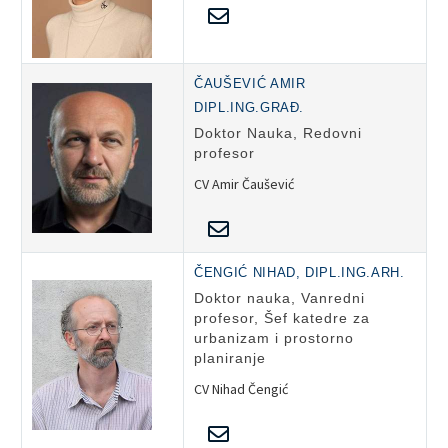
ČAUŠEVIĆ AMIR
DIPL.ING.GRAĐ.
Doktor Nauka, Redovni
profesor
CV Amir Čaušević
ČENGIĆ NIHAD, DIPL.ING.ARH.
Doktor nauka, Vanredni
profesor, Šef katedre za
urbanizam i prostorno
planiranje
CV Nihad Čengić