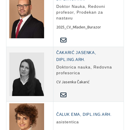
Doktor Nauka, Redovni
profesor, Prodekan za
nastavu
2025_CV_Mladen_Burazor
ČAKARIĆ JASENKA,
DIPL.ING.ARH.
Doktorica nauka, Redovna
profesorica
CV Jasenka Čakarić
ČALUK EMA, DIPL.ING.ARH.
asistentica