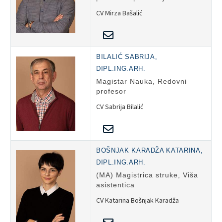
CV Mirza Bašalić
BILALIĆ SABRIJA,
DIPL.ING.ARH.
Magistar Nauka, Redovni
profesor
CV Sabrija Bilalić
BOŠNJAK KARADŽA KATARINA,
DIPL.ING.ARH.
(MA) Magistrica struke, Viša
asistentica
CV Katarina Bošnjak Karadža