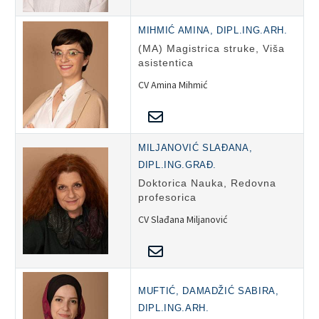
MIHMIĆ AMINA, DIPL.ING.ARH.
(MA) Magistrica struke, Viša
asistentica
CV Amina Mihmić
MILJANOVIĆ SLAĐANA,
DIPL.ING.GRAĐ.
Doktorica Nauka, Redovna
profesorica
CV Slađana Miljanović
MUFTIĆ, DAMADŽIĆ SABIRA,
DIPL.ING.ARH.