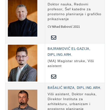
Doktor nauka, Redovni
profesor, Šef katedre za
prostorno planiranje i grafičko
prikazivanje
CV Nihad Babović 2021
BAJRAMOVIĆ EL-GAZIJA,
DIPL.ING.ARH.
(MA) Magistar struke, Viši
asistent
BAŠALIĆ MIRZA, DIPL.ING.ARH.
Viši asistent, Doktor nauka,
Direktor Instituta za
arhitekturu, urbanizam i
prostorno planiranje