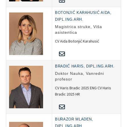
BOTONJIĆ KARAHUSIĆ AIDA,
DIPL.ING.ARH.
Magistrica struke, Viša
asistentica
CV Aida Botonjić Karahusić
BRADIĆ HARIS, DIPL.ING.ARH.
Doktor Nauka, Vanredni
profesor
CV Haris Bradic 2025 ENG CV Haris
Bradic 2025 HR
BURAZOR MLADEN,
DIPL.ING.ARH.