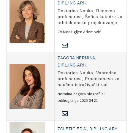
DIPL.ING.ARH.
Doktorica Nauka, Redovna
profesorica, Šefica katedre za
arhitektonsko projektovanje
CV Nina Ugljen Ademović
ZAGORA NERMINA,
DIPL.ING.ARH.
Doktorica Nauka, Vanredna
profesorica, Prodekanesa za
naučno-istraživački rad
Nermina Zagora biografija i
bibliografija 2025 04 21
ZOLETIĆ EDIN, DIPL.ING.ARH.