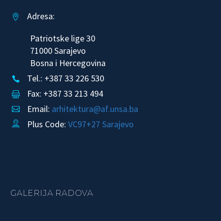
Adresa:


Patriotske lige 30
71000 Sarajevo
Bosna i Hercegovina
Tel.: +387 33 226 530


Fax: +387 33 213 494


Email:
arhitektura@af.unsa.ba


Plus Code:
VC97+27 Sarajevo


GALERIJA RADOVA