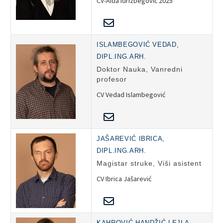
CV-Aida Idrizbegović 2025
ISLAMBEGOVIĆ VEDAD,
DIPL.ING.ARH.
Doktor Nauka, Vanredni
profesor
CV Vedad Islambegović
JAŠAREVIĆ IBRICA,
DIPL.ING.ARH.
Magistar struke, Viši asistent
CV Ibrica Jašarević
KAHROVIĆ HANDŽIĆ LEJLA,