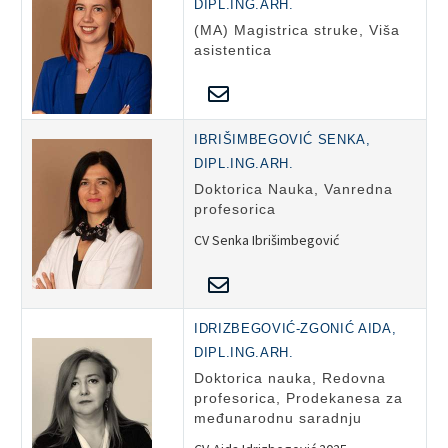
DIPL.ING.ARH.
(MA) Magistrica struke, Viša
asistentica
IBRIŠIMBEGOVIĆ SENKA,
DIPL.ING.ARH.
Doktorica Nauka, Vanredna
profesorica
CV Senka Ibrišimbegović
IDRIZBEGOVIĆ-ZGONIĆ AIDA,
DIPL.ING.ARH.
Doktorica nauka, Redovna
profesorica, Prodekanesa za
međunarodnu saradnju