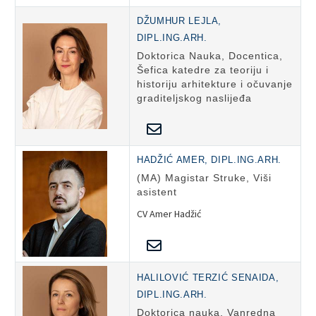
DŽUMHUR LEJLA,
DIPL.ING.ARH.
Doktorica Nauka, Docentica,
Šefica katedre za teoriju i
historiju arhitekture i očuvanje
graditeljskog naslijeđa
HADŽIĆ AMER, DIPL.ING.ARH.
(MA) Magistar Struke, Viši
asistent
CV Amer Hadžić
HALILOVIĆ TERZIĆ SENAIDA,
DIPL.ING.ARH.
Doktorica nauka, Vanredna