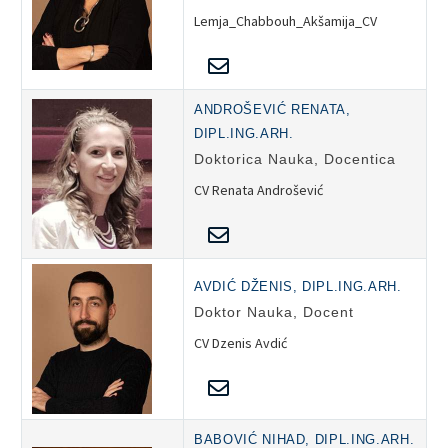
Lemja_Chabbouh_Akšamija_CV
ANDROŠEVIĆ RENATA,
DIPL.ING.ARH.
Doktorica Nauka, Docentica
CV Renata Androšević
AVDIĆ DŽENIS, DIPL.ING.ARH.
Doktor Nauka, Docent
CV Dzenis Avdić
BABOVIĆ NIHAD, DIPL.ING.ARH.