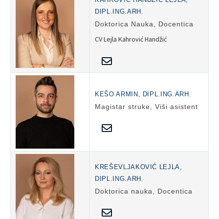
DIPL.ING.ARH.
Doktorica Nauka, Docentica
CV Lejla Kahrović Handžić
KEŠO ARMIN, DIPL.ING.ARH.
Magistar struke, Viši asistent
KREŠEVLJAKOVIĆ LEJLA,
DIPL.ING.ARH.
Doktorica nauka, Docentica