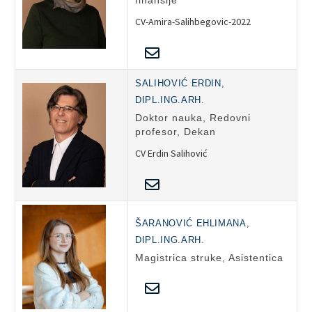
finansije
CV-Amira-Salihbegovic-2022
SALIHOVIĆ ERDIN,
DIPL.ING.ARH.
Doktor nauka, Redovni
profesor, Dekan
CV Erdin Salihović
ŠARANOVIĆ EHLIMANA,
DIPL.ING.ARH.
Magistrica struke, Asistentica