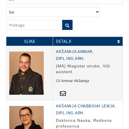
SLIKA
DETALJI
AKŠAMIJA AMMAR,
DIPL.ING.ARH.
(MA) Magistar struke, Viši
asistent
CV Ammar Akšamija
AKŠAMIJA CHABBOUH LEMJA,
DIPL.ING.ARH.
Doktorica Nauka, Redovna
profesorica