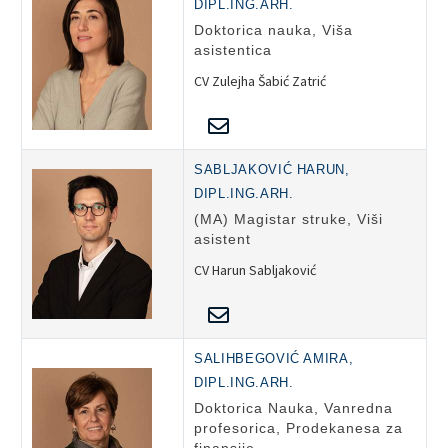
DIPL.ING.ARH.
Doktorica nauka, Viša
asistentica
CV Zulejha Šabić Zatrić
SABLJAKOVIĆ HARUN,
DIPL.ING.ARH.
(MA) Magistar struke, Viši
asistent
CV Harun Sabljaković
SALIHBEGOVIĆ AMIRA,
DIPL.ING.ARH.
Doktorica Nauka, Vanredna
profesorica, Prodekanesa za