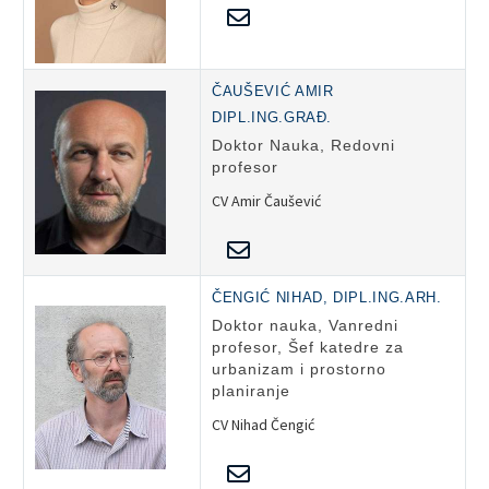
ČAUŠEVIĆ AMIR
DIPL.ING.GRAĐ.
Doktor Nauka, Redovni
profesor
CV Amir Čaušević
ČENGIĆ NIHAD, DIPL.ING.ARH.
Doktor nauka, Vanredni
profesor, Šef katedre za
urbanizam i prostorno
planiranje
CV Nihad Čengić