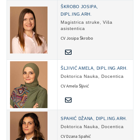
ŠKROBO JOSIPA,
DIPL.ING.ARH.
Magistrica struke, Viša
asistentica
CV Josipa Škrobo
ŠLJIVIĆ AMELA, DIPL.ING.ARH.
Doktorica Nauka, Docentica
CV Amela Šljivić
SPAHIĆ DŽANA, DIPL.ING.ARH.
Doktorica Nauka, Docentica
CV Dzana Spahić